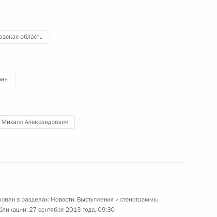
овская область
ва
оны
ва
 Михаил Александрович
твий паводков
ован в разделах:
Новости
,
Выступления и стенограммы
бликации:
27 сентября 2013 года, 09:30