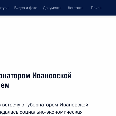
ктура
Видео и фото
Документы
Контакты
Поиск
Все персоны
ернатором Ивановской
нем
Подписаться на ленту
 встречу с губернатором Ивановской
ждалась социально-экономическая