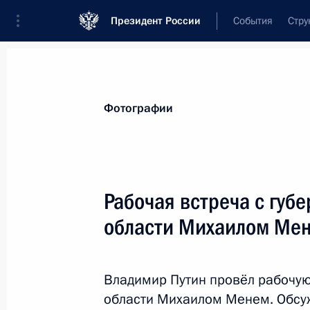
Президент России
События
Стру
Материалы по выбранной персоне
Фотографии
Мень
,
Михаил
Александрович
Рабочая встреча с губ
области Михаилом Ме
Лента событий
Владимир Путин провёл рабочую
области Михаилом Менем. Обсу