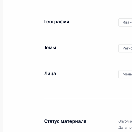
22 ноября 2014 года, 18:00
География
Иван
Совещание с членами Правительст
29 октября 2014 года, 15:40
Темы
Реги
Совещание с членами Правительст
Лица
Мень
13 октября 2014 года, 20:00
Совещание по ликвидации последс
4 сентября 2014 года, 14:00
Статус материала
Опублик
Дата пу