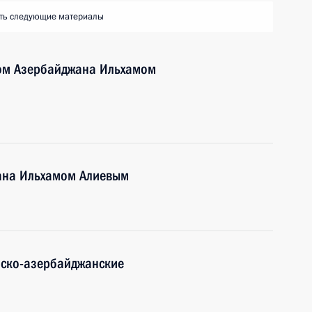
ть следующие материалы
том Азербайджана Ильхамом
ана Ильхамом Алиевым
йско-азербайджанские