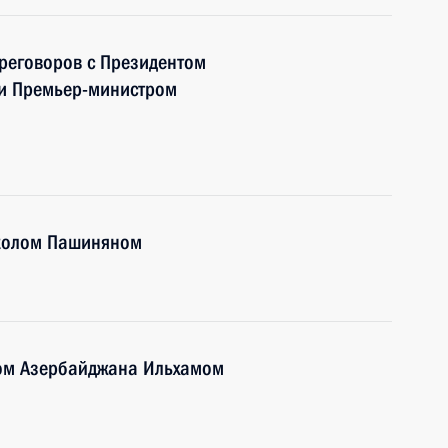
ереговоров с Президентом
и Премьер-министром
иколом Пашиняном
том Азербайджана Ильхамом