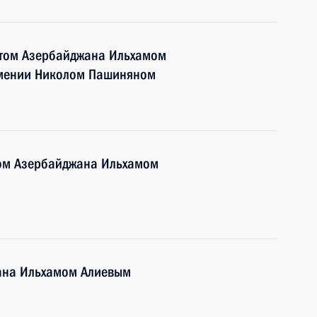
нтом Азербайджана Ильхамом
мении Николом Пашиняном
том Азербайджана Ильхамом
ана Ильхамом Алиевым