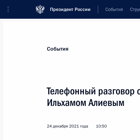
Президент России
События
Стру
Материалы по выбранной персоне
События
Алиев
,
Ильхам
Гейдарович
Президент Азербайджана
Телефонный разговор 
Ильхамом Алиевым
Лента событий
24 декабря 2021 года
10:50