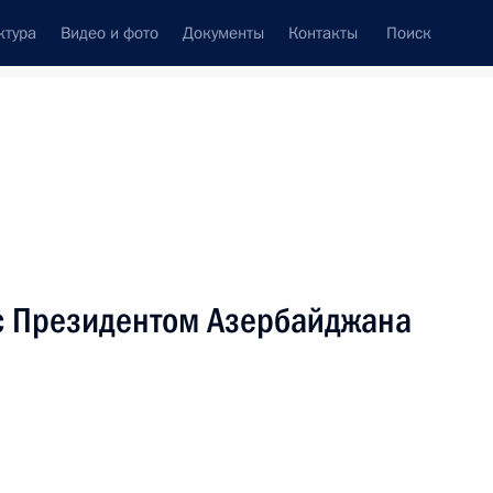
ктура
Видео и фото
Документы
Контакты
Поиск
Все персоны
с Президентом Азербайджана
Подписаться на ленту