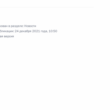
ана Ильхамом Алиевым
ован в разделе:
Новости
бликации:
24 декабря 2021 года, 10:50
ая версия
том Азербайджана Ильхамом