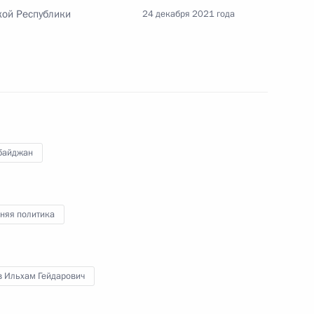
кой Республики
24 декабря 2021 года
ана Ильхамом Алиевым
байджан
ана Ильхамом Алиевым
няя политика
том Азербайджана Ильхамом
в Ильхам Гейдарович