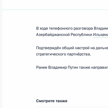
Показа
Трёхсторонние переговоры с През
В ходе телефонного разговора Владим
и Премьер-министром Армении
Азербайджанской Республики
Ильхам
31 октября 2022 года, 21:20
Подтверждён общий настрой на дальн
стратегического партнёрства.
Встреча с Президентом Азербайдж
Ранее Владимир Путин также направи
31 октября 2022 года, 19:30
31 октября в Сочи состоятся трёхс
Президента России, Президента А
Смотрите также
министра Армении