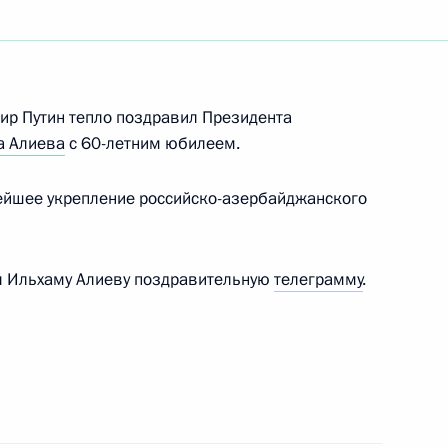
ть следующие материалы
идентом Азербайджана
ир Путин тепло поздравил Президента
а Алиева
с 60-летним юбилеем.
ейшее укрепление российско-азербайджанского
ана Ильхамом Алиевым
л Ильхаму Алиеву поздравительную
телеграмму
.
торонние переговоры
зербайджана и Премьер-