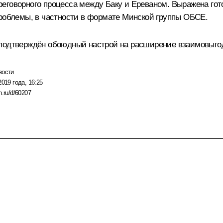
еговорного процесса между Баку и Ереваном. Выражена гот
проблемы, в частности в формате Минской группы
ОБСЕ
.
 подтверждён обоюдный настрой на расширение взаимовыгод
вости
2019 года, 16:25
n.ru/d/60207