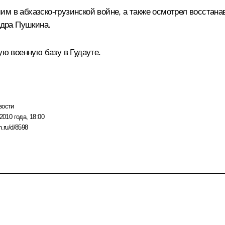
им в абхазско-грузинской войне, а также осмотрел восстан
дра Пушкина.
ую военную базу в Гудауте.
вости
2010 года, 18:00
n.ru/d/8598