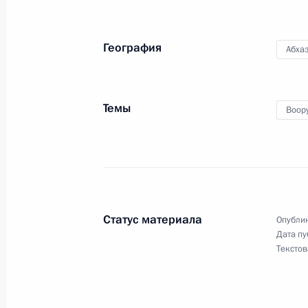
положения на внутреннем зерново
12 августа 2010 года, 16:00
Таганрог
География
Абха
Начало рабочей встречи с губерна
Темы
Воор
Василием Голубевым
12 августа 2010 года, 15:45
Таганрог
11 августа 2010 года, среда
Статус материала
Опублик
Стенографический отчёт о совещан
Дата пу
экономического развития Республи
Текстов
11 августа 2010 года, 17:00
Сочи