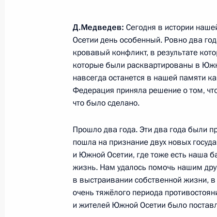
18 августа 2010 года, 12:30
Сочи
Д.Медведев:
Сегодня в истории нашей
Осетии день особенный. Ровно два го
17 августа 2010 года, вторник
кровавый конфликт, в результате кот
которые были расквартированы в Южно
Рабочая встреча с Президентом И
навсегда останется в нашей памяти ка
Евкуровым
Федерация приняла решение о том, что
17 августа 2010 года, 13:30
Сочи
что было сделано.
Прошло два года. Эти два года были п
пошла на признание двух новых госуда
Рабочая встреча с Президентом Че
и Южной Осетии, где тоже есть наша б
Рамзаном Кадыровым
жизнь. Нам удалось помочь нашим др
17 августа 2010 года, 13:10
Сочи
в выстраивании собственной жизни, в
очень тяжёлого периода противостояни
и жителей Южной Осетии было поставле