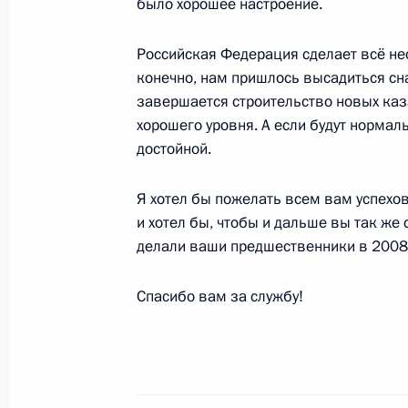
было хорошее настроение.
Российская Федерация сделает всё не
13 августа 2010 года, пятница
конечно, нам пришлось высадиться сна
завершается строительство новых каза
Дмитрий Медведев встретился с чл
хорошего уровня. А если будут нормал
по стрелковым видам спорта
достойной.
13 августа 2010 года, 18:30
Сочи
Я хотел бы пожелать всем вам успехов
и хотел бы, чтобы и дальше вы так же 
Беседа с Президентом Южной Осет
делали ваши предшественники в 2008 
13 августа 2010 года, 15:30
Сочи
Спасибо вам за службу!
12 августа 2010 года, четверг
Стенографический отчёт о совещан