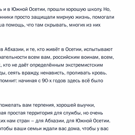
сь и в Южной Осетии, прошли хорошую школу. Но,
 крупного бизнеса
1
3м
енники просто защищали мирную жизнь, помогали
а помощь, что там скрывать, многих из них
 в Абхазии, и те, кто живёт в Осетии, испытывают
 по вопросам
1
11м
нательности всем вам, российским воинам, всем,
, кто не даёт определённым экстремистским
, сеять вражду, ненависть, проливать кровь.
помнит: начиная с 90-х годов здесь всё было
 пожелать вам терпения, хорошей выучки,
телем Председателя
2
амая простая территория для службы, но очень
их нам стран – для Абхазии, для Южной Осетии.
 чтобы ваши семьи ждали вас дома, чтобы у вас