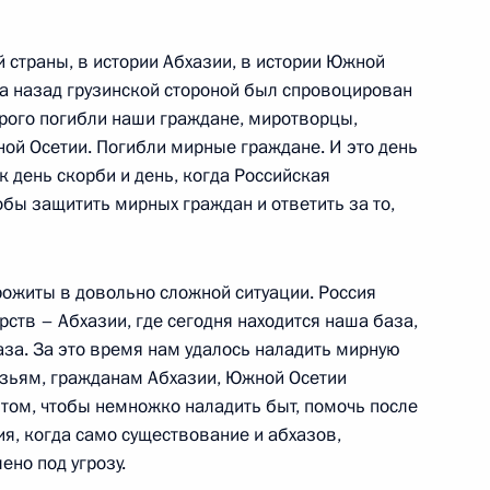
 страны, в истории Абхазии, в истории Южной
да назад грузинской стороной был спровоцирован
орого погибли наши граждане, миротворцы,
й Осетии. Погибли мирные граждане. И это день
нгушетии Юнус-Беком
1
к день скорби и день, когда Российская
бы защитить мирных граждан и ответить за то,
рожиты в довольно сложной ситуации. Россия
рств – Абхазии, где сегодня находится наша база,
ченской Республики
1
аза. За это время нам удалось наладить мирную
узьям, гражданам Абхазии, Южной Осетии
 том, чтобы немножко наладить быт, помочь после
я, когда само существование и абхазов,
но под угрозу.