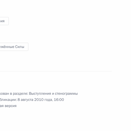
м рынке
зия
тором Ростовской области
1
ужённые Силы
ован в разделе:
Выступления и стенограммы
ии по вопросам социально-
5
6м
бликации:
8 августа 2010 года, 16:00
ки Дагестан
ая версия