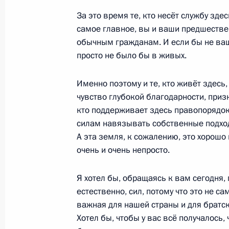
16 августа 2010 года, понедельник
За это время те, кто несёт службу зде
Начало встречи с представителями
самое главное, вы и ваши предшеств
16 августа 2010 года, 17:00
Сочи
обычным гражданам. И если бы не ваш
просто не было бы в живых.
Именно поэтому и те, кто живёт здесь,
Вступительное слово на совещании
чувство глубокой благодарности, приз
инвестиционного климата
кто поддерживает здесь правопорядок
16 августа 2010 года, 16:00
Сочи
силам навязывать собственные подходы
А эта земля, к сожалению, это хорошо 
очень и очень непросто.
14 августа 2010 года, суббота
Я хотел бы, обращаясь к вам сегодня,
Рабочая встреча с Первым замести
естественно, сил, потому что это не с
Правительства Игорем Шуваловым
важная для нашей страны и для братск
Хотел бы, чтобы у вас всё получалось,
14 августа 2010 года, 14:00
Сочи