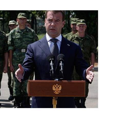
ть следующие материалы
 Асифом Али Зардари
2
на Хамидом Карзаем
1
зи и массовых коммуникаций
1