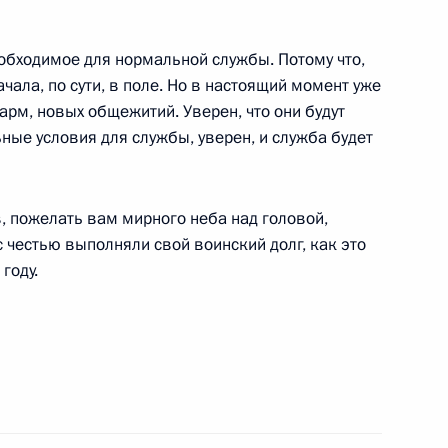
обходимое для нормальной службы. Потому что,
чала, по сути, в поле. Но в настоящий момент уже
рм, новых общежитий. Уверен, что они будут
енами сборной России
4
ьные условия для службы, уверен, и служба будет
, пожелать вам мирного неба над головой,
с честью выполняли свой воинский долг, как это
ии Эдуардом Кокойты
году.
1
ии о мерах по стабилизации
2
21м