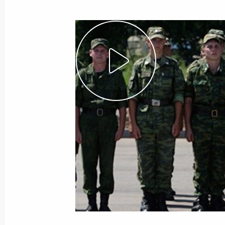
Показа
Встреча с Президентом Пакистана
18 августа 2010 года, 14:00
Сочи
Встреча с Президентом Афганиста
18 августа 2010 года, 13:00
Сочи
Рабочая встреча с Министром свя
Игорем Щёголевым