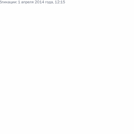
бликации:
1 апреля 2014 года, 12:15
а
Агентства стратегических
а Рустамом Миннихановым