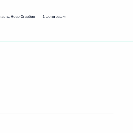
ть следующие материалы
ласть, Ново-Огарёво
1 фотография
са на заводе «Аммоний»
иторингу выполнения решений
просам совершенствования
Агентства стратегических