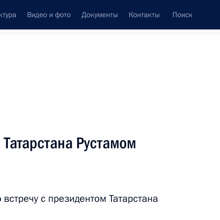
ктура
Видео и фото
Документы
Контакты
Поиск
Все персоны
 Татарстана Рустамом
Подписаться на ленту
 встречу с президентом Татарстана