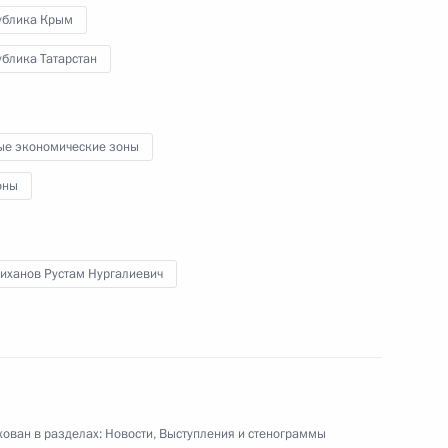
ублика Крым
блика Татарстан
ической культуры и спорта
ые экономические зоны
оны
ихановым
иханов Рустам Нургалиевич
совершенствования сети
ован в разделах:
Новости
,
Выступления и стенограммы