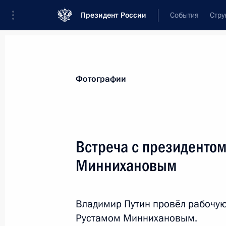
Президент России
События
Стру
Материалы по выбранной персоне
Фотографии
Минниханов
,
Рустам
Нургалиевич
глава Республики Татарстан
Встреча с президентом
Миннихановым
Лента событий
Владимир Путин провёл рабочую
Рустамом Миннихановым.