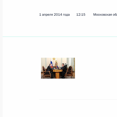
Показа
1 апреля 2014 года
12:15
Московская об
Запуск производственного комплек
12 февраля 2016 года, 21:30
Заседание рабочей группы по мон
Госсовета и его президиума по во
сети автомобильных дорог
29 января 2016 года, 16:00
Заседание наблюдательного совета 
инициатив