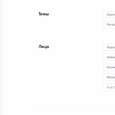
наград работникам
медицинской сферы
Темы
Госс
Реги
20 июня 2011 года
Видео, 6 мин.
Лица
Кады
Кова
Кузн
Миша
Ещё 