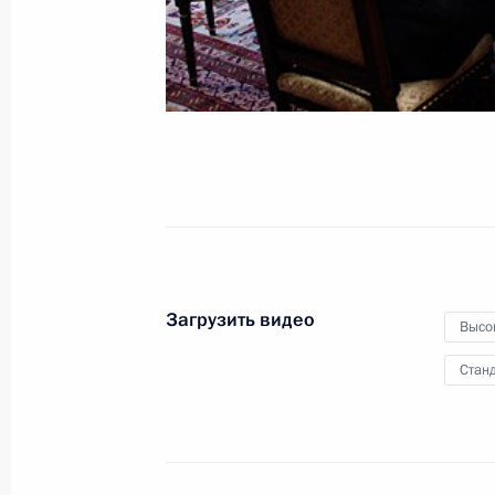
воинской славы»
22 июня 2011 года
Видео, 6 мин.
Загрузить видео
Высо
Станд
Вручение государственных