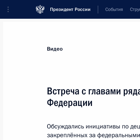
Президент России
События
Стру
Видеозаписи
Фотографии
Аудиозапи
Все материалы
Выступления
Совещан
Видео
Показа
Встреча с главами ряд
Федерации
Торжественный приём в Кремле
в честь выпускников военных
Обсуждались инициативы по дец
академий и университетов
закреплённых за федеральными 