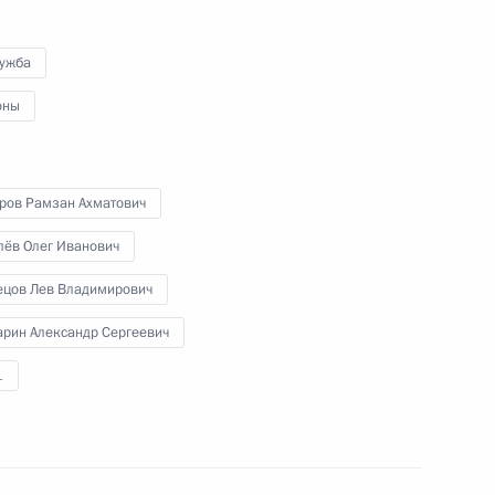
Таймс»
лужба
оны
20 июня 2011 года
Видео, 11 мин.
ров Рамзан Ахматович
лёв Олег Иванович
ецов Лев Владимирович
рин Александр Сергеевич
1