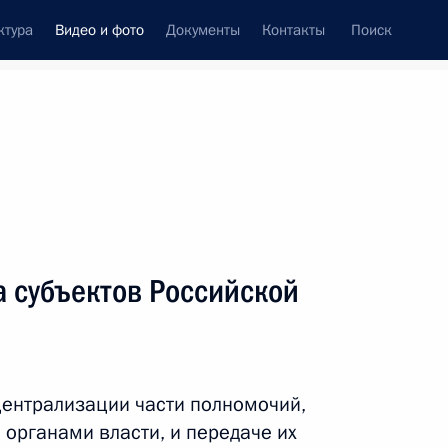
ктура
Видео и фото
Документы
Контакты
Поиск
си
ия, встречи
Встречи со СМИ
июнь, 2011
ть следующие материалы
а субъектов Российской
Встреча с главами ряда
субъектов Российской
ентрализации части полномочий,
Федерации
органами власти, и передаче их