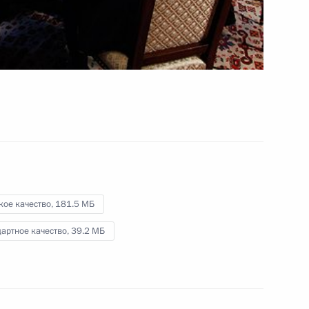
за большой вклад в укрепление
дружбы и сотрудничества
с Россией
20 июня 2011 года
Видео, 4 мин.
кое качество,
181.5 МБ
артное качество,
39.2 МБ
Интервью газете «Файнэншл