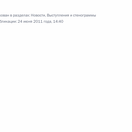
Дмитрий Медведев выступил
на заседании Петербургского
ован в разделах:
Новости
,
Выступления и стенограммы
международного экономического
бликации:
24 июня 2011 года, 14:40
форума
17 июня 2011 года
Видео, 35 мин.