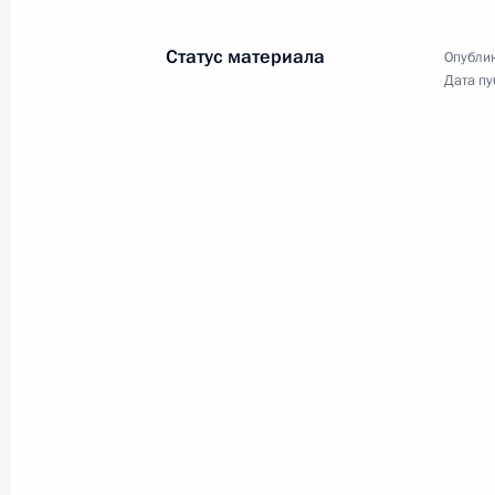
Заключительное заседание
Петербургского
Статус материала
Опублик
международного
Дата пу
экономического форума
18 июня 2011 года
Видео, 4 мин.