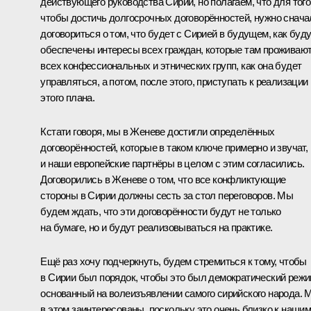
действующего руководства Сирии, но полагаем, что для того
чтобы достичь долгосрочных договорённостей, нужно снача
договориться о том, что будет с Сирией в будущем, как буд
обеспечены интересы всех граждан, которые там проживают
всех конфессиональных и этнических групп, как она будет
управляться, а потом, после этого, приступать к реализации
этого плана.
Кстати говоря, мы в Женеве достигли определённых
договорённостей, которые в таком ключе примерно и звучат,
и наши европейские партнёры в целом с этим согласились.
Договорились в Женеве о том, что все конфликтующие
стороны в Сирии должны сесть за стол переговоров. Мы
будем ждать, что эти договорённости будут не только
на бумаге, но и будут реализовываться на практике.
Ещё раз хочу подчеркнуть, будем стремиться к тому, чтобы
в Сирии был порядок, чтобы это был демократический режи
основанный на волеизъявлении самого сирийского народа. 
в этом заинтересованы, поскольку это очень близко к наши