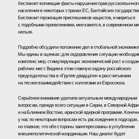
беспокоят вопиющие факты нарушения прав русскоязычног
населения в некоторых странах ЕС, Балтийских государства
Беспокоит героизация приспешников нацистов, и мириться
с подобными проявлениями, мне кажется, в современном м
нельзя.
Подробно обсудили положение дел в глобальной экономике
Мы едины в оценках: для оздоровления ситуации необходи
комплекс мер, стимулирующих экономический рост и созда
рабочих мест. Видим в этом главную задачу российского
председательства в «Группе двадцати» и рассчитываем
на тесное взаимодействие с коллегами из Евросоюза.
Серьёзное внимание уделили актуальным международным
вопросам, прежде всего ситуации в Сирии, в Северной Афри
и на Ближнем Востоке, иранской ядерной программе. Конечн
у нас по некоторым вопросам есть расхождение в подходах,
но главное, что обе стороны заинтересованы в углублении
внешнеполитической координации. Наш диалог будет