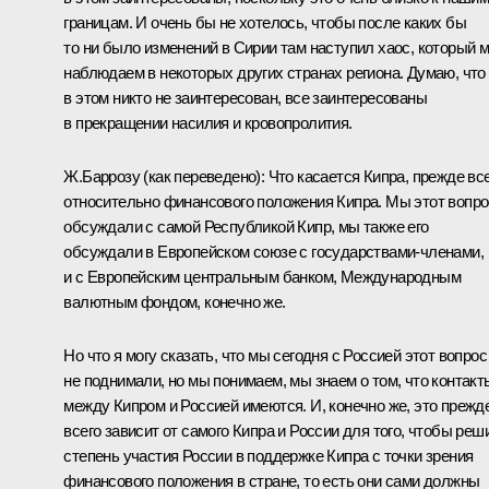
границам. И очень бы не хотелось, чтобы после каких бы
то ни было изменений в Сирии там наступил хаос, который 
наблюдаем в некоторых других странах региона. Думаю, что
в этом никто не заинтересован, все заинтересованы
в прекращении насилия и кровопролития.
Ж.Баррозу
(как переведено)
:
Что касается Кипра, прежде вс
относительно финансового положения Кипра. Мы этот вопро
обсуждали с самой Республикой Кипр, мы также его
обсуждали в Европейском союзе с государствами-членами,
и с Европейским центральным банком, Международным
валютным фондом, конечно же.
Но что я могу сказать, что мы сегодня с Россией этот вопрос
не поднимали, но мы понимаем, мы знаем о том, что контакт
между Кипром и Россией имеются. И, конечно же, это прежд
всего зависит от самого Кипра и России для того, чтобы реш
степень участия России в поддержке Кипра с точки зрения
финансового положения в стране, то есть они сами должны