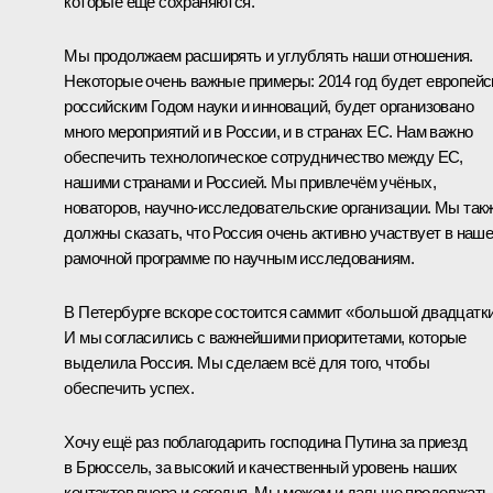
которые ещё сохраняются.
Мы продолжаем расширять и углублять наши отношения.
Некоторые очень важные примеры: 2014 год будет европейс
российским Годом науки и инноваций, будет организовано
много мероприятий и в России, и в странах ЕС. Нам важно
обеспечить технологическое сотрудничество между ЕС,
нашими странами и Россией. Мы привлечём учёных,
новаторов, научно-исследовательские организации. Мы так
должны сказать, что Россия очень активно участвует в наш
рамочной программе по научным исследованиям.
В Петербурге вскоре состоится саммит «большой двадцатки
И мы согласились с важнейшими приоритетами, которые
выделила Россия. Мы сделаем всё для того, чтобы
обеспечить успех.
Хочу ещё раз поблагодарить господина Путина за приезд
в Брюссель, за высокий и качественный уровень наших
контактов вчера и сегодня. Мы можем и дальше продолжать