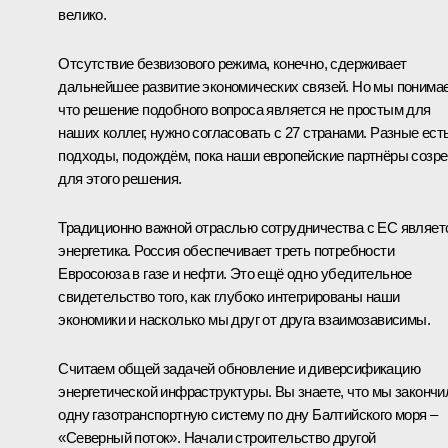
велико.
Отсутствие безвизового режима, конечно, сдерживает
дальнейшее развитие экономических связей. Но мы понима
что решение подобного вопроса является не простым для
наших коллег, нужно согласовать с 27 странами. Разные ест
подходы, подождём, пока наши европейские партнёры созр
для этого решения.
Традиционно важной отраслью сотрудничества с ЕС являет
энергетика. Россия обеспечивает треть потребности
Евросоюза в газе и нефти. Это ещё одно убедительное
свидетельство того, как глубоко интегрированы наши
экономики и насколько мы друг от друга взаимозависимы.
Считаем общей задачей обновление и диверсификацию
энергетической инфраструктуры. Вы знаете, что мы закончи
одну газотранспортную систему по дну Балтийского моря –
«Северный поток». Начали строительство другой