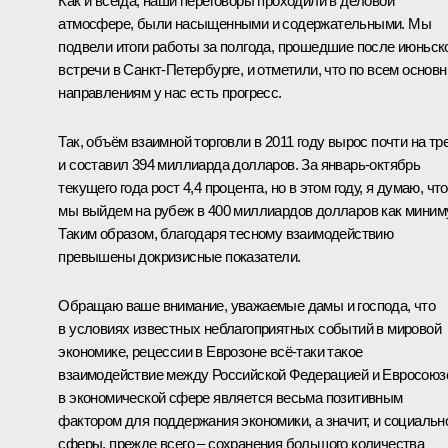
Как и всегда, наши переговоры проходили в деловой
атмосфере, были насыщенными и содержательными. Мы
подвели итоги работы за полгода, прошедшие после июньск
встречи в Санкт-Петербурге, и отметили, что по всем основ
направлениям у нас есть прогресс.
Так, объём взаимной торговли в 2011 году вырос почти на тр
и составил 394 миллиарда долларов. За январь-октябрь
текущего года рост 4,4 процента, но в этом году, я думаю, что
мы выйдем на рубеж в 400 миллиардов долларов как миним
Таким образом, благодаря тесному взаимодействию
превышены докризисные показатели.
Обращаю ваше внимание, уважаемые дамы и господа, что
в условиях известных неблагоприятных событий в мировой
экономике, рецессии в Еврозоне всё‑таки такое
взаимодействие между Российской Федерацией и Евросоюз
в экономической сфере является весьма позитивным
фактором для поддержания экономики, а значит, и социальн
сферы, прежде всего – сохранения большого количества