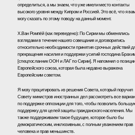
определиться, а мы знаем, что уже имели место контакты
высокого уровня между Кипром и Россией. Это всё, что я ва
могу сказать по этому поводу на данный момент.
Х.Ван Ромпёй
(как переведено)
:
По Сирии мы обменялись
взглядами в течение нашего совещания и договорились
относительно необходимости принятия срочных действий д
прекращения насилия и поддержки усилий господина Брахи
[спецпосланник ООН и
ЛАГ
по Сирии]. Я напомнил о позици
Европейского союза, которая была недавно выражена
Европейским советом.
Я могу процитировать из решения Совета, который поручил
Совету министров иностранных дел рассмотреть все вариа
по поддержке оппозиции для того, чтобы позволить большу
поддержку для целей защиты гражданского населения. Мы
также поддерживаем такое будущее, которое было бы
демократическим, инклюзивным, с полным уважением прав
человека и прав меньшинств.