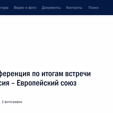
ктура
Видео и фото
Документы
Контакты
Поиск
Все персоны
ференция по итогам встречи
сия – Европейский союз
Подписаться на ленту
2 фотографии