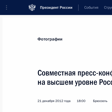
Президент России
События
Стру
Материалы по выбранной персоне
Фотографии
Ван Ромпёй
,
Херман
Совместная пресс-кон
на высшем уровне Рос
Лента событий
21 декабря 2012 года
18:00
Брюссель