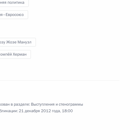
няя политика
ия–Евросоюз
итогам встречи на высшем
озу Жозе Мануэл
Ромпёй Херман
ован в разделе:
Выступления и стенограммы
бликации:
21 декабря 2012 года, 18:00
в саммите Россия – Евросоюз