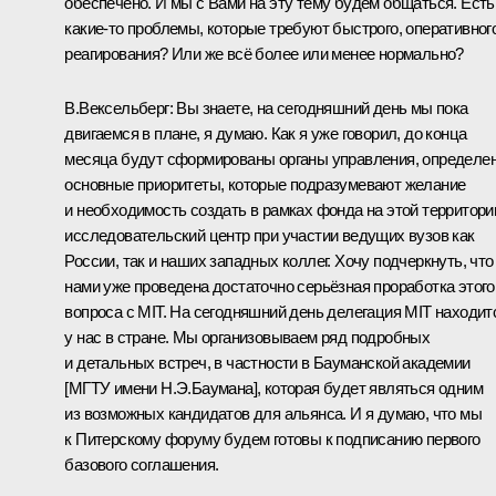
обеспечено. И мы с Вами на эту тему будем общаться. Есть
какие‑то проблемы, которые требуют быстрого, оперативног
реагирования? Или же всё более или менее нормально?
В.Вексельберг:
Вы знаете, на сегодняшний день мы пока
двигаемся в плане, я думаю. Как я уже говорил, до конца
месяца будут сформированы органы управления, определе
основные приоритеты, которые подразумевают желание
и необходимость создать в рамках фонда на этой территори
исследовательский центр при участии ведущих вузов как
России, так и наших западных коллег. Хочу подчеркнуть, что
нами уже проведена достаточно серьёзная проработка этого
вопроса с MIT. На сегодняшний день делегация MIT находит
у нас в стране. Мы организовываем ряд подробных
и детальных встреч, в частности в Бауманской академии
[МГТУ имени Н.Э.Баумана], которая будет являться одним
из возможных кандидатов для альянса. И я думаю, что мы
к Питерскому форуму будем готовы к подписанию первого
базового соглашения.