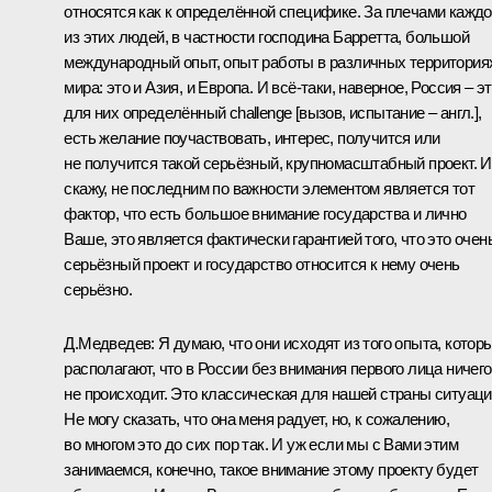
относятся как к определённой специфике. За плечами каждо
из этих людей, в частности господина Барретта, большой
международный опыт, опыт работы в различных территория
мира: это и Азия, и Европа. И всё‑таки, наверное, Россия – э
для них определённый challenge [вызов, испытание – англ.],
есть желание поучаствовать, интерес, получится или
не получится такой серьёзный, крупномасштабный проект. И
скажу, не последним по важности элементом является тот
фактор, что есть большое внимание государства и лично
Ваше, это является фактически гарантией того, что это очен
серьёзный проект и государство относится к нему очень
серьёзно.
Д.Медведев:
Я думаю, что они исходят из того опыта, котор
располагают, что в России без внимания первого лица ничего
не происходит. Это классическая для нашей страны ситуаци
Не могу сказать, что она меня радует, но, к сожалению,
во многом это до сих пор так. И уж если мы с Вами этим
занимаемся, конечно, такое внимание этому проекту будет