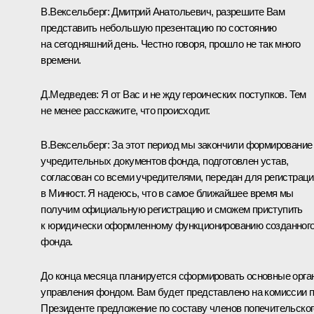
В.Вексельберг
:
Дмитрий Анатольевич, разрешите Вам
представить небольшую презентацию по состоянию
на сегодняшний день. Честно говоря, прошло не так много
времени.
Д.Медведев:
Я от Вас и не жду героических поступков. Тем
не менее расскажите, что происходит.
В.Вексельберг:
За этот период мы закончили формирование
учредительных документов фонда, подготовлен устав,
согласован со всеми учредителями, передан для регистрац
в Минюст. Я надеюсь, что в самое ближайшее время мы
получим официальную регистрацию и сможем приступить
к юридически оформленному функционированию созданног
фонда.
До конца месяца планируется сформировать основные орга
управления фондом. Вам будет представлено на комиссии 
Президенте предложение по составу членов попечительског