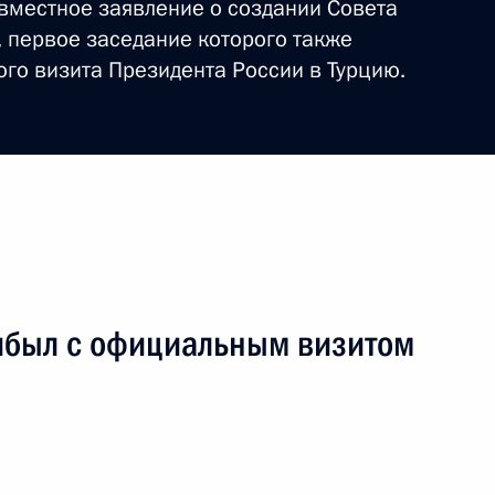
овместное заявление о создании Совета
 в связи с землетрясением
, первое заседание которого также
го визита Президента России в Турцию.
ли память хоккеистов
ибыл с официальным визитом
уллахом Гюлем
ом Турции Абдуллахом Гюлем