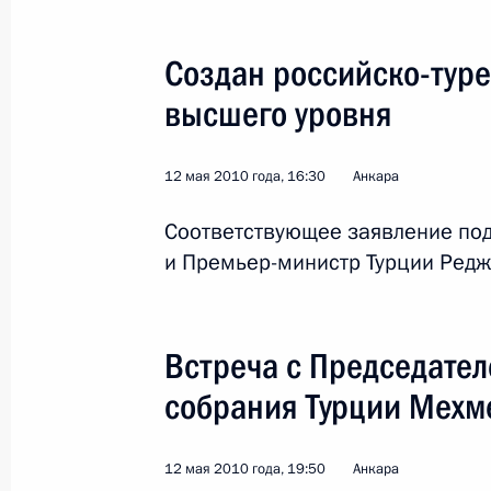
Соболезнования Президенту Турции
Создан российско-туре
8 марта 2010 года, 14:30
высшего уровня
12 мая 2010 года, 16:30
Анкара
Телефонный разговор с Президент
30 января 2010 года, 14:20
Соответствующее заявление по
и Премьер-министр Турции Редж
Дмитрий Медведев направил поздр
Президенту Турецкой Республики Аб
Встреча с Председате
национального праздника – 86-й 
собрания Турции Мехм
Турецкой Республики
29 октября 2009 года, 13:30
12 мая 2010 года, 19:50
Анкара