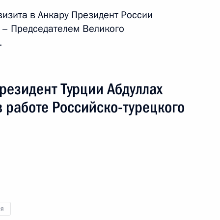
визита в Анкару Президент России
 Абдуллаху Гюлю в связи
а – Председателем Великого
.
резидент Турции Абдуллах
ом Турции Абдуллахом Гюлем
в работе Российско-турецкого
ия