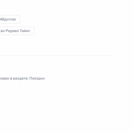
ом Турции Абдуллахом Гюлем
 Абдуллах
ган Реджеп Тайип
знования Президенту Турции
 в Конье
ован в разделе:
Поездки
знования Президенту Турции
тическими актами в Стамбуле,