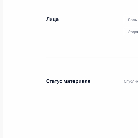
Телефонный разговор с Президент
13 августа 2008 года, 19:40
Лица
Гюль
Эрдо
Дмитрий Медведев выразил соболе
Абдуллаху Гюлю в связи с трагедией
1 августа 2008 года, 11:30
Статус материала
Опублик
Дмитрий Медведев выразил соболе
Абдуллаху Гюлю в связи с террорис
повлёкшими человеческие жертвы
28 июля 2008 года, 14:00