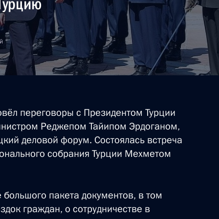
Турцию
ой Республики Абдуллаху
еджепу Тайипу Эрдогану
й
ления Президенту и Премьер-
годовщины провозглашения
вёл переговоры с Президентом Турции
инистром Реджепом Тайипом Эрдоганом,
цкий деловой форум. Состоялась встреча
ионального собрания Турции Мехметом
ом Турции Абдуллахом Гюлем
 большого пакета документов, в том
здок граждан, о сотрудничестве в