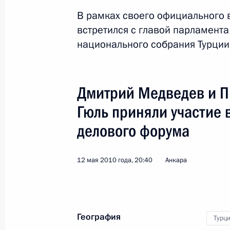
В рамках своего официального 
Соболезнования Президенту Турции
встретился с главой парламент
с наводнением в Стамбуле
национального собрания Турции
9 сентября 2009 года, 22:30
Дмитрий Медведев и П
Телефонный разговор с Президент
Гюль приняли участие 
3 июля 2009 года, 14:45
делового форума
12 мая 2010 года, 20:40
Анкара
Российско-турецкие переговоры
13 февраля 2009 года, 14:30
География
Турц