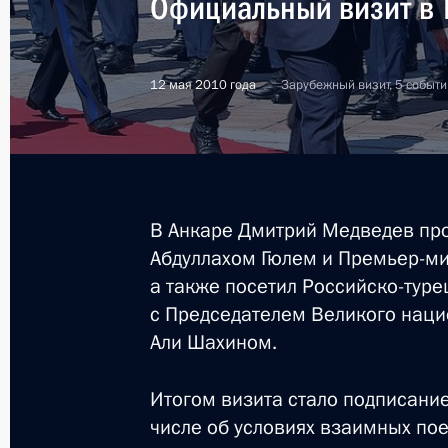
Официальный визит в 
Соболезнования Президенту Турецк
Гюлю и Премьер-министру Турции Р
14 мая 2014 года, 13:50
12 мая 2010 года
Зарубежный визит, 5 событи
Владимир Путин направил поздрав
министру Турции по случаю 90-й 
Турецкой Республики
В Анкаре Дмитрий Медведев про
Абдуллахом Гюлем и Премьер-м
29 октября 2013 года, 14:10
а также посетил Российско-туре
с Председателем Великого нац
Али Шахином.
Телефонный разговор с Президент
24 октября 2011 года, 14:15
Итогом визита стало подписание
числе об условиях взаимных пое