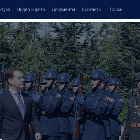
ктура
Видео и фото
Документы
Контакты
Поиск
Все персоны
Подписаться на ленту