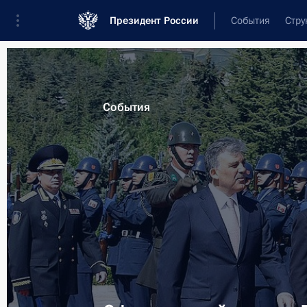
Президент России
События
Стру
Материалы по выбранной персоне
События
Гюль
,
Абдуллах
Лента событий