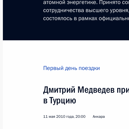
атомной энергетике. Принято с
Соболезнования Президенту Турции
сотрудничества высшего уровня
состоялось в рамках официально
23 октября 2011 года, 22:00
Президенты России и Турции почти
«Локомотива»
8 сентября 2011 года, 18:00
Первый день поездки
Дмитрий Медведев пр
Встреча с Президентом Турции Абд
в Турцию
8 сентября 2011 года, 16:30
11 мая 2010 года, 20:00
Анкара
Телефонный разговор с Президент