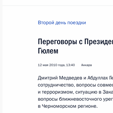
13 июля 2011 года, 20:00
Второй день поездки
Телефонный разговор с Президент
23 августа 2010 года, 14:45
Переговоры с Президе
Гюлем
Официальный визит в Турцию
12 мая 2010 года, 13:40
Анкара
12 мая 2010 года
Дмитрий Медведев и Абдуллах Г
сотрудничество, вопросы совме
Переговоры с Президентом Турции
и терроризмом, ситуацию в Зак
вопросы ближневосточного урег
12 мая 2010 года, 13:40
в Черноморском регионе.