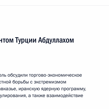
ом Турции Абдуллахом Гюлем
нтом Турции Абдуллахом
юль обсудили торгово-экономическое
стной борьбы с экстремизмом
 Абдуллахом Гюлем
авказье, иранскую ядерную программу,
улирования, а также взаимодействие