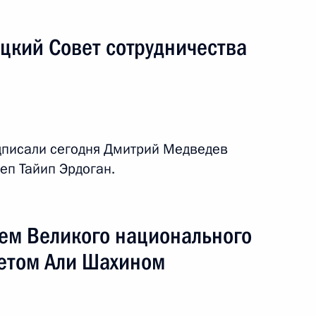
 Абдуллаху Гюлю
цкий Совет сотрудничества
ом Турции Абдуллахом Гюлем
дписали сегодня Дмитрий Медведев
еп Тайип Эрдоган.
авительную телеграмму
дуллаху Гюлю по случаю
лем Великого национального
годовщины провозглашения
етом Али Шахином