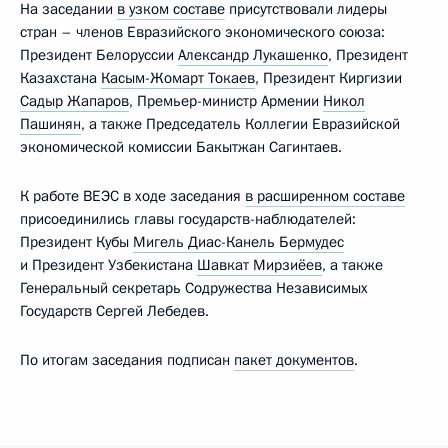
На заседании
в узком составе
присутствовали лидеры
стран – членов Евразийского экономического союза:
Президент Белоруссии
Александр Лукашенко
, Президент
Казахстана
Касым-Жомарт Токаев
, Президент Киргизии
Садыр Жапаров
, Премьер-министр Армении
Никол
Пашинян
, а также Председатель Коллегии Евразийской
экономической комиссии Бакытжан Сагинтаев.
К работе ВЕЭС в ходе заседания
в расширенном составе
присоединились главы государств-наблюдателей:
Президент Кубы
Мигель Диас-Канель Бермудес
и Президент Узбекистана
Шавкат Мирзиёев
, а также
Генеральный секретарь Содружества Независимых
Государств Сергей Лебедев.
По итогам заседания подписан
пакет документов
.