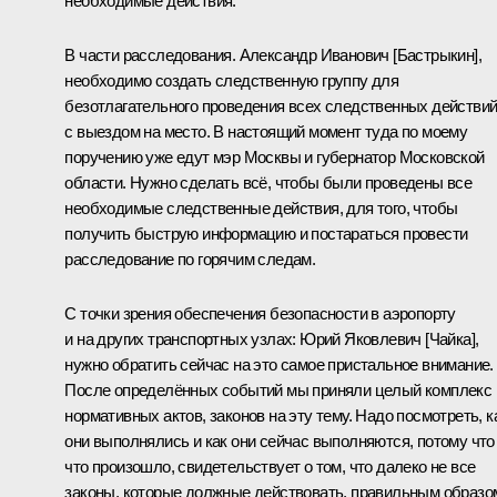
необходимые действия.
В части расследования. Александр Иванович [Бастрыкин],
необходимо создать следственную группу для
безотлагательного проведения всех следственных действи
с выездом на место. В настоящий момент туда по моему
поручению уже едут мэр Москвы и губернатор Московской
области. Нужно сделать всё, чтобы были проведены все
необходимые следственные действия, для того, чтобы
получить быструю информацию и постараться провести
расследование по горячим следам.
С точки зрения обеспечения безопасности в аэропорту
и на других транспортных узлах: Юрий Яковлевич [Чайка],
нужно обратить сейчас на это самое пристальное внимание.
После определённых событий мы приняли целый комплекс
нормативных актов, законов на эту тему. Надо посмотреть, к
они выполнялись и как они сейчас выполняются, потому что 
что произошло, свидетельствует о том, что далеко не все
законы, которые должные действовать, правильным образо