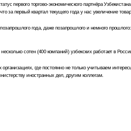
 статус первого торгово-экономического партнёра Узбекистан
что за первый квартал текущего года у нас увеличение това
озапрошлого года, даже позапрошлого и немного прошлого:
несколько сотен (400 компаний) узбекских работает в Росс
рганизациях, где постоянно не только учитываем интересы
инистерству иностранных дел, другим коллегам.