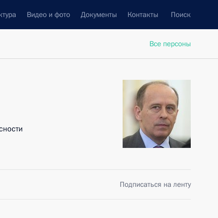
ктура
Видео и фото
Документы
Контакты
Поиск
Все персоны
сности
Подписаться на ленту