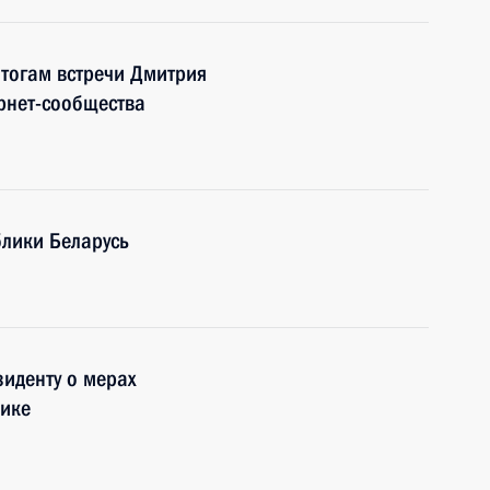
итогам встречи Дмитрия
рнет-сообщества
блики Беларусь
иденту о мерах
чике