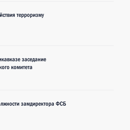
йствия терроризму
икавказе заседание
кого комитета
олжности замдиректора ФСБ