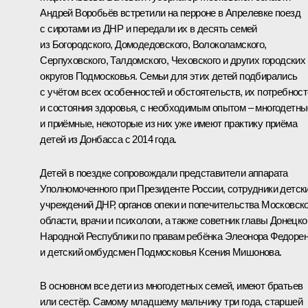
Андрей Воробьёв
встретили на перроне в Апрелевке поезд
с сиротами из ДНР и передали их в десять семей
из Богородского, Домодедовского, Волоколамского,
Серпуховского, Талдомского, Чеховского и других городских
округов Подмосковья. Семьи для этих детей подбирались
с учётом всех особенностей и обстоятельств, их потребнос
и состояния здоровья, с необходимым опытом – многодетны
и приёмные, некоторые из них уже имеют практику приёма
детей из Донбасса с 2014 года.
Детей в поездке сопровождали представители аппарата
Уполномоченного при Президенте России, сотрудники детск
учреждений ДНР, органов опеки и попечительства Московск
области, врачи и психологи, а также советник главы Донецко
Народной Республики по правам ребёнка Элеонора Федоре
и детский омбудсмен Подмосковья Ксения Мишонова.
В основном все дети из многодетных семей, имеют братьев
или сестёр. Самому младшему мальчику три года, старшей