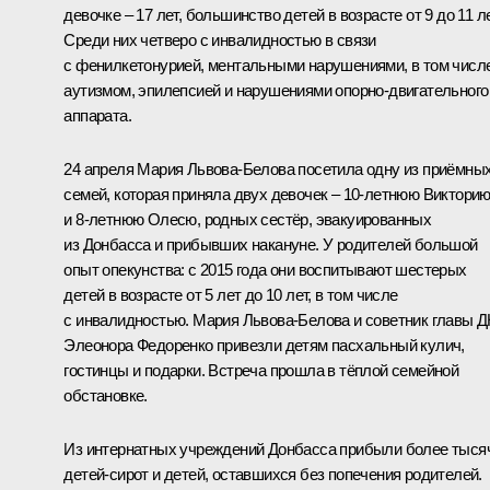
девочке – 17 лет, большинство детей в возрасте от 9 до 11 ле
Среди них четверо с инвалидностью в связи
с фенилкетонурией, ментальными нарушениями, в том числ
аутизмом, эпилепсией и нарушениями опорно-двигательного
аппарата.
24 апреля Мария Львова-Белова посетила одну из приёмны
семей, которая приняла двух девочек – 10-летнюю Виктори
и 8-летнюю Олесю, родных сестёр, эвакуированных
из Донбасса и прибывших накануне. У родителей большой
опыт опекунства: с 2015 года они воспитывают шестерых
детей в возрасте от 5 лет до 10 лет, в том числе
с инвалидностью. Мария Львова-Белова и советник главы 
Элеонора Федоренко привезли детям пасхальный кулич,
гостинцы и подарки. Встреча прошла в тёплой семейной
обстановке.
Из интернатных учреждений Донбасса прибыли более тыся
детей-сирот и детей, оставшихся без попечения родителей.