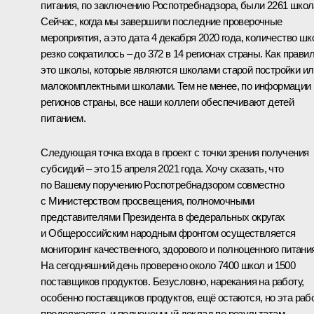
питания, по заключению Роспотребнадзора, были 2261 школ
Сейчас, когда мы завершили последние проверочные
мероприятия, а это дата 4 декабря 2020 года, количество шк
резко сократилось – до 372 в 14 регионах страны. Как правил
это школы, которые являются школами старой постройки ил
малокомплектными школами. Тем не менее, по информации
регионов страны, все наши коллеги обеспечивают детей
питанием.
Следующая точка входа в проект с точки зрения получения
субсидий – это 15 апреля 2021 года. Хочу сказать, что
по Вашему поручению Роспотребнадзором совместно
с Министерством просвещения, полномочными
представителями Президента в федеральных округах
и Общероссийским народным фронтом осуществляется
мониторинг качественного, здорового и полноценного питани
На сегодняшний день проверено около 7400 школ и 1500
поставщиков продуктов. Безусловно, нарекания на работу,
особенно поставщиков продуктов, ещё остаются, но эта раб
продолжается, и полноценный доклад по результатам