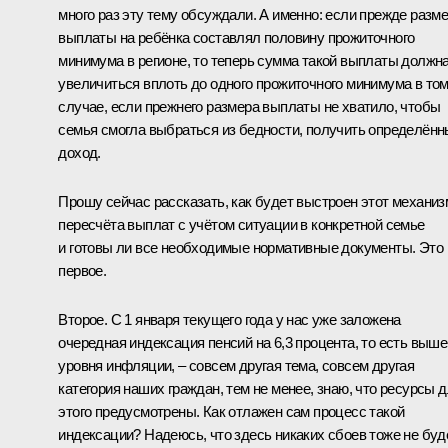
много раз эту тему обсуждали. А именно: если прежде разм
выплаты на ребёнка составлял половину прожиточного
минимума в регионе, то теперь сумма такой выплаты должн
увеличиться вплоть до одного прожиточного минимума в то
случае, если прежнего размера выплаты не хватило, чтобы
семья смогла выбраться из бедности, получить определён
доход.
Прошу сейчас рассказать, как будет выстроен этот механиз
пересчёта выплат с учётом ситуации в конкретной семье
и готовы ли все необходимые нормативные документы. Это
первое.
Второе. С 1 января текущего года у нас уже заложена
очередная индексация пенсий на 6,3 процента, то есть выше
уровня инфляции, – совсем другая тема, совсем другая
категория наших граждан, тем не менее, знаю, что ресурсы 
этого предусмотрены. Как отлажен сам процесс такой
индексации? Надеюсь, что здесь никаких сбоев тоже не буде