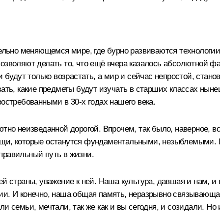
ительно меняющемся мире, где бурно развиваются технологи
озволяют делать то, что ещё вчера казалось абсолютной фа
и будут только возрастать, а мир и сейчас непростой, стан
зать, какие предметы будут изучать в старших классах нын
востребованными в 30-х годах нашего века.
тно неизведанной дорогой. Впрочем, так было, наверное, вс
щи, которые останутся фундаментальными, незыблемыми. И
правильный путь в жизни.
ей страны, уважение к ней. Наша культура, давшая и нам, и
ии. И конечно, наша общая память, неразрывно связывающа
и семьи, мечтали, так же как и вы сегодня, и созидали. Но 