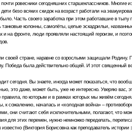
 почти ровесники сегодняшних старшеклассников. Многие из
 дети безо всяких скидок на возраст работали на эвакуирова
у было. Часть своего заработка при этом работавшие в тылу
 танковые колонны, самолёты, целые эскадрильи, названные
к и на фронте, люди проявляли настоящий героизм, и поэтом
дов.
ли своей стране, наравне со взрослыми защищали Родину. 
тылу. Победа была действительно общей. И этот священный в
т сегодня. Вы знаете, иногда может показаться, что вообще 
нью, это даже, может быть, уже не интересно. Уверяю вас, 
 правила, по которым и в рамках которых мы живём сегодня
ны, к сожалению, началась и «холодная война» – противобор
ями, они считают себя исключительными, полагают, что мож
вия для этих перемен, нужно немножко переделать, переписа
к известно (Виктория Борисовна как преподаватель истории 