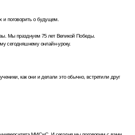
х и поговорить о будущем.
авы. Мы празднуем 75 лет Великой Победы.
ему сегодняшнему онлайн-уроку.
ученики, как они и делали это обычно, встретили друг
 университета МИСиС. И сегодня мы поговорим с вами