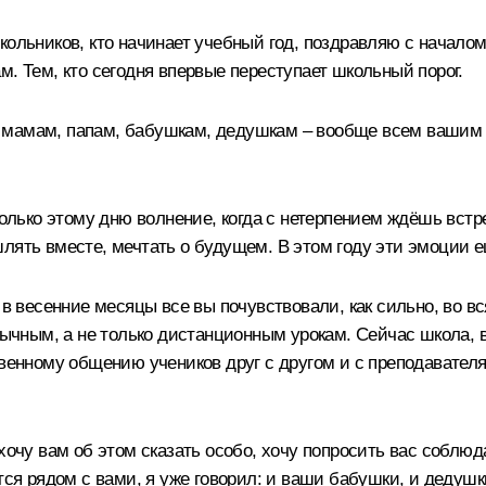
ольников, кто начинает учебный год, поздравляю с началом э
м. Тем, кто сегодня впервые переступает школьный порог.
 мамам, папам, бабушкам, дедушкам – вообще всем вашим б
 только этому дню волнение, когда с нетерпением ждёшь вс
лять вместе, мечтать о будущем. В этом году эти эмоции е
 в весенние месяцы все вы почувствовали, как сильно, во в
обычным, а не только дистанционным урокам. Сейчас школа,
твенному общению учеников друг с другом и с преподавателя
хочу вам об этом сказать особо, хочу попросить вас соблюда
тся рядом с вами, я уже говорил: и ваши бабушки, и дедушки