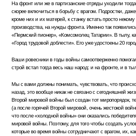
На фронт или же в партизанские отряды уходили тогда
скорее включиться в борьбу с врагом. Подростки, даже
кроме них и их матерей, к станку встать просто неком
производства, на нужды фронта. Именно так появились
«Пермский пионер», «Комсомолец Татарии». В тылу, ка
«Город трудовой доблести». Его уже удостоены 20 горо
Ваши ровесники в годы войны самоотверженно помога
строй встал тогда весь наш народ: и на фронте, и в 
Мы с вами должны понимать, чувствовать, что происходи
назад, это вообще никак не связано с сегодняшней жиз
Второй мировой войны был создан тот миропорядок, те
(а после горячей Второй мировой, очень жестокой вой
что после «холодной войны» они оказались победител
мировой войны. Поэтому, для того чтобы создать усло
которые во время войны сотрудничают с врагом, их, ка