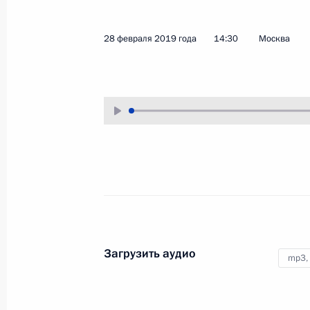
14 марта 2019 года
Аудио, 58 мин.
28 февраля 2019 года
14:30
Москва
Владимир Путин выступил
на пленарном заседании съезда
Российского союза
промышленников
и предпринимателей.
Расширенное заседание
коллегии Министерства
внутренних дел
Загрузить аудио
mp3,
28 февраля 2019 года
Аудио, 49 мин.
Владимир Путин принял участие