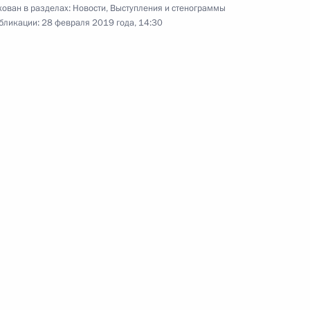
ован в разделах:
Новости
,
Выступления и стенограммы
Вручение премий
бликации:
28 февраля 2019 года, 14:30
Президента в области науки
и инноваций для молодых
учёных
7 февраля 2019 года
Аудио, 20 мин.
Владимир Путин вручил в Кремле
молодым учёным дипломы
о присуждении премий
за 2018 год. Церемония
традиционно была приурочена
ко Дню российской науки, который
отмечается 8 февраля.