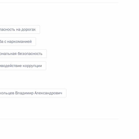
на торжественном вечере в честь
Дня Сил специальных операций –
структурного подразделения
Вооружённых Сил России.
асность на дорогах
ба с наркоманией
ональная безопасность
 Федеральному Собранию
иводействие коррупции
кольцев Владимир Александрович
00:00