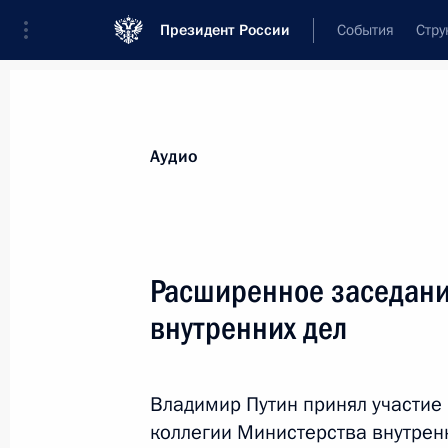
Президент России
События
Стру
Видеозаписи
Фотографии
Аудиозапи
Все материалы
Выступления
Совещан
Аудио
Показа
Расширенное заседани
внутренних дел
Пленарное заседание съезд
РСПП
Владимир Путин принял участие
коллегии Министерства внутрен