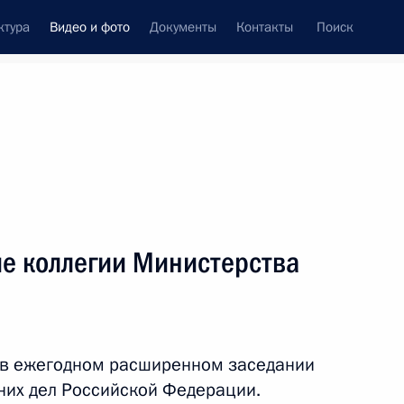
ктура
Видео и фото
Документы
Контакты
Поиск
си
ия, встречи
Встречи со СМИ
март, 2019
ть следующие материалы
е коллегии Министерства
а
Заседание коллегии
Федеральной службы
 в ежегодном расширенном заседании
безопасности
них дел Российской Федерации.