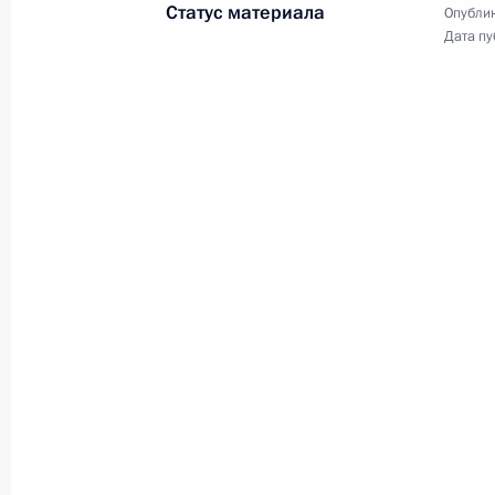
Статус материала
Опублик
Торжественный вечер,
Дата пу
посвящённый Дню
защитника Отечества
22 февраля 2019 года
Аудио, 5 мин.
Президент присутствовал
на торжественном вечере,
посвящённом Дню защитника
Отечества, в Государственном
Кремлёвском дворце. Глава
государства поздравил ветеранов,
личный состав, гражданский
персонал Вооружённых Сил
с наступающим праздником.