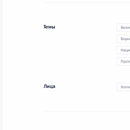
в ежегодном расширенном
заседании коллегии Министерства
внутренних дел Российской
Федерации.
Темы
Безоп
Борь
Наци
Послание Президента
Прот
20 февраля 2019 года
Москва
Лица
Коло