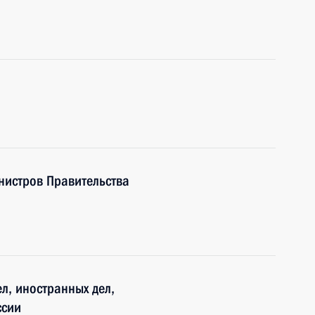
нистров Правительства
л, иностранных дел,
ссии