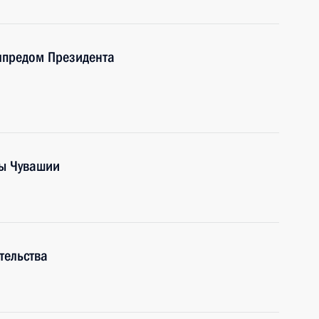
лпредом Президента
вы Чувашии
тельства