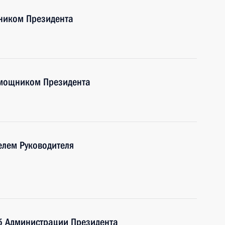
ником Президента
мощником Президента
елем Руководителя
б Администрации Президента