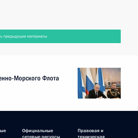
ть предыдущие материалы
енно-Морского Флота
ные
Официальные
Правовая и
сетевые ресурсы
техническая