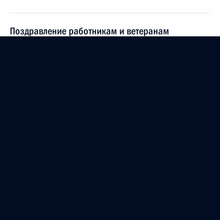
Поздравление работникам и ветеранам
налоговых органов Российской Федерации
21 ноября 2020 года, 09:00
Андрей Казаков назначен руководителем
Канцелярии Президента
20 ноября 2020 года, 20:10
Указ о совершенствовании госуправления в сфере
цифрового развития, связи и массовых
коммуникаций
20 ноября 2020 года, 10:00