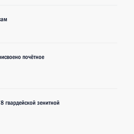
сам
рисвоено почётное
78 гвардейской зенитной