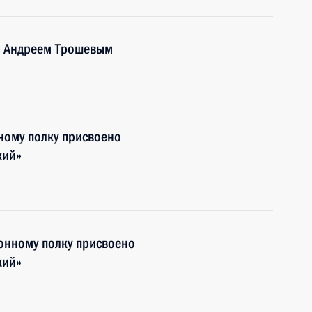
и Андреем Трошевым
ному полку присвоено
кий»
нному полку присвоено
кий»