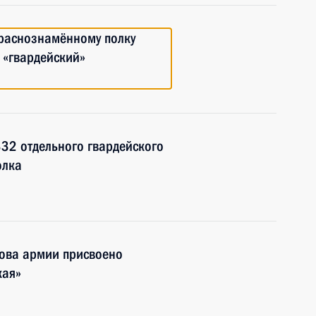
Краснознамённому полку
 «гвардейский»
32 отдельного гвардейского
олка
ова армии присвоено
кая»