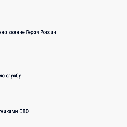
но звание Героя России
ую службу
стниками СВО