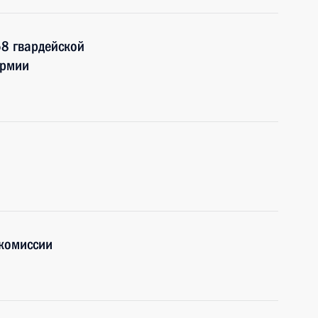
58 гвардейской
армии
комиссии