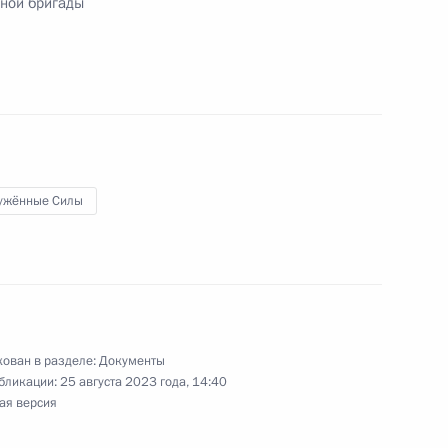
ной бригады
воено почётное
ужённые Силы
 ордена Кутузова бригаде
 «гвардейская»
ован в разделе:
Документы
бликации:
25 августа 2023 года, 14:40
ая версия
своено почётное