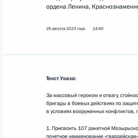
ордена Ленина, Краснознаменно
Заседание Военно-промышленной 
19 сентября 2023 года, 19:30
25 августа 2023 года
14:40
Посещение ООО «Аэроскан»
19 сентября 2023 года, 19:00
Текст Указа:
Подписан Указ о ежемесячной ком
За массовый героизм и отвагу, стойк
отдельным категориям военнослуж
бригады в боевых действиях по защит
в условиях вооруженных конфликтов, 
11 сентября 2023 года, 17:30
1. Присвоить 107 ракетной Мозырьск
почетное наименование «гвардейская»