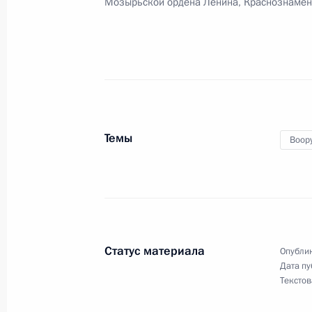
Мозырьской ордена Ленина, Краснознамён
4 сентября 2023 года, 18:00
70-му мотострелковому полку прис
наименование «гвардейский»
25 августа 2023 года, 15:00
Темы
Воор
8-й зенитной ракетной Шавлинской
присвоено почётное наименование
25 августа 2023 года, 14:55
Статус материала
Опублик
Дата пу
Текстов
238-й артиллерийской бригаде при