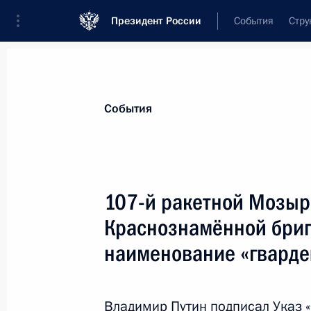
Президент России
События
Стру
Материалы по выбранной теме
События
Вооружённые Силы,
1869 результа
107-й ракетной Мозыр
Показа
Краснознамённой бриг
наименование «гварде
Посещение центра «Возвращение»
21 сентября 2023 года, 17:10
Владимир Путин подписал Указ 