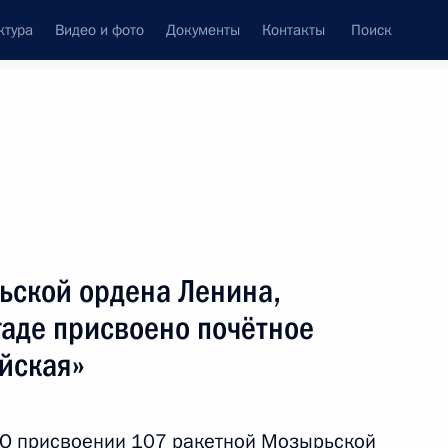
ктура
Видео и фото
Документы
Контакты
Поиск
Все темы
Подписаться на ленту
тов
ьской ордена Ленина,
ть следующие материалы
аде присвоено почётное
йская»
«О присвоении 107 ракетной Мозырьской