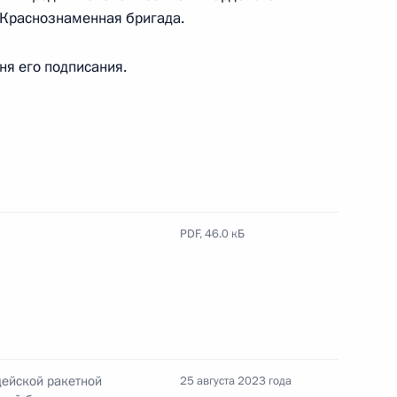
ия освобождения Донбасса
 Краснознаменная бригада.
дня его подписания.
олку присвоено почётное
PDF,
46.0 кБ
я отсрочки от призыва
дейской ракетной
25 августа 2023 года
стов повышен до 30 лет