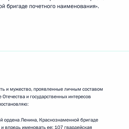
й бригаде почетного наименования».
комиссии
пенсационной выплате
ость и мужество, проявленные личным составом
ащих
е Отечества и государственных интересов
постановляю:
ой ордена Ленина, Краснознаменной бригаде
 и впредь именовать ее: 107 гвардейская