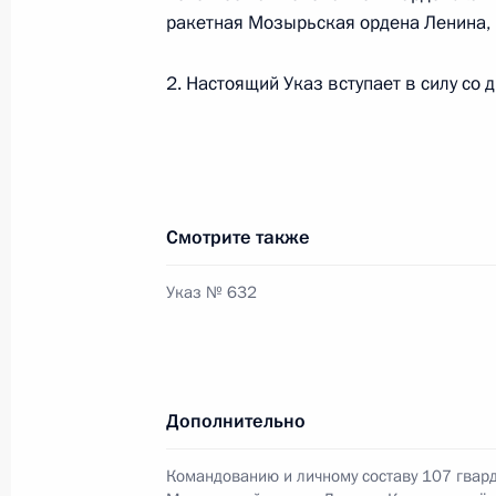
Видеообращение по случаю 80-лет
ракетная Мозырьская ордена Ленина,
8 сентября 2023 года, 09:00
2. Настоящий Указ вступает в силу со 
Заседание оргкомитета «Победа»
5 сентября 2023 года, 16:10
Смотрите также
18-му штурмовому авиационному п
Указ № 632
наименование гвардейского
4 сентября 2023 года, 19:30
Дополнительно
Предельный возраст предоставлени
Командованию и личному составу 107 гвар
на срочную службу для IT-специали