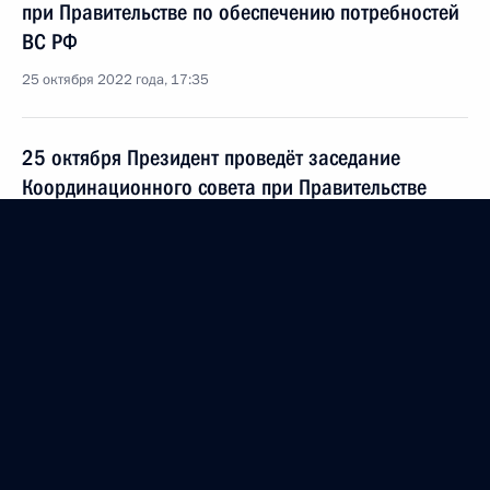
при Правительстве по обеспечению потребностей
ВС РФ
25 октября 2022 года, 17:35
25 октября Президент проведёт заседание
Координационного совета при Правительстве
по обеспечению потребностей Вооружённых Сил
Российской Федерации
24 октября 2022 года, 15:15
Указ о Координационном совете при
Правительстве по обеспечению потребностей
Вооружённых Сил Российской Федерации, других
войск, воинских формирований и органов
21 октября 2022 года, 16:00