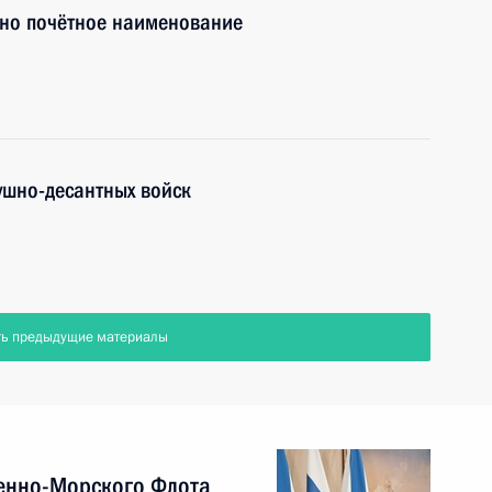
но почётное наименование
ушно-десантных войск
ть предыдущие материалы
енно-Морского Флота