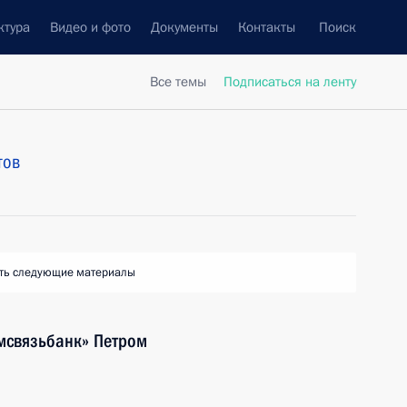
ктура
Видео и фото
Документы
Контакты
Поиск
Все темы
Подписаться на ленту
тов
ть следующие материалы
мсвязьбанк» Петром