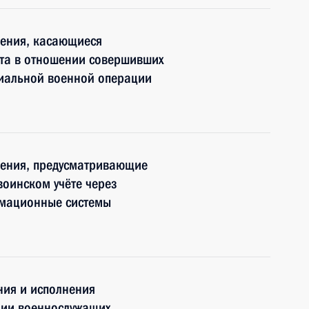
нения, касающиеся
та в отношении совершивших
циальной военной операции
нения, предусматривающие
воинском учёте через
рмационные системы
ния и исполнения
нии военнослужащих,