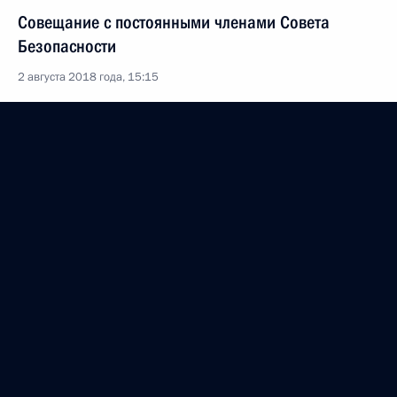
Совещание с постоянными членами Совета
Безопасности
2 августа 2018 года, 15:15
Внесены изменения в закон о статусе
военнослужащих
30 июля 2018 года, 12:45
Приём по случаю Дня Военно-Морского Флота
29 июля 2018 года, 14:20
Посещение Нахимовского военно-морского
училища