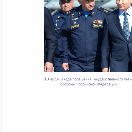
Внесены изменения в закон о воин
службе
29 мая 2019 года, 21:15
Поздравление с Днём пограничник
28 мая 2019 года, 09:00
10 из 14
В ходе посещения Государственного лёт
обороны Российской Федерации.
Совещание с руководством Минист
и предприятий ОПК
17 мая 2019 года, 14:30