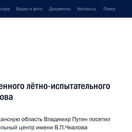
ктура
Видео и фото
Документы
Контакты
Поиск
Все темы
Подписаться на ленту
тов
енного лётно-испытательного
ть следующие материалы
лова
роны
ханскую область Владимир Путин посетил
ельный центр имени В.П.Чкалова