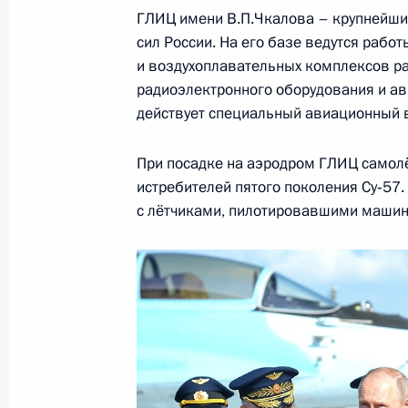
ГЛИЦ имени В.П.Чкалова – крупнейши
Приём в честь выпускников высших
сил России. На его базе ведутся рабо
27 июня 2019 года, 13:30
и воздухоплавательных комплексов ра
радиоэлектронного оборудования и ав
действует специальный авиационный 
Заседание Комиссии по вопросам в
сотрудничества России с иностран
При посадке на аэродром ГЛИЦ самолё
истребителей пятого поколения Су‑57
24 июня 2019 года, 14:20
с лётчиками, пилотировавшими машин
Подписан закон, направленный на 
командиров в части, касающейся 
и психологического состояния под
29 мая 2019 года, 21:20