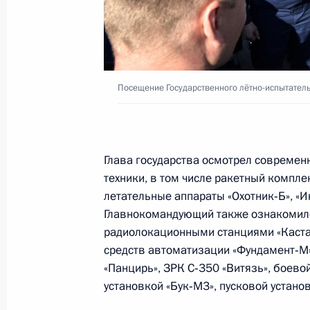
В законодательство внесены изме
на обеспечение социальной защит
3 июля 2019 года, 22:55
Посещение Государственного лётно-испытатель
Встреча с Министром обороны Сер
2 июля 2019 года, 20:40
Глава государства осмотрел совреме
техники, в том числе ракетный компле
летательные аппараты «Охотник‑Б», «И
Главнокомандующий также ознакомилс
Посещение международного военно
радиолокационными станциями «Каста 
«Армия-2019»
средств автоматизации «Фундамент‑
27 июня 2019 года, 15:40
«Панцирь», ЗРК С‑350 «Витязь», боево
установкой «Бук‑М3», пусковой устано