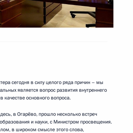
ованных некоммерческих
зидента
ва
тера сегодня в силу целого ряда причин – мы
уальных является вопрос развития внутреннего
в качестве основного вопроса.
 здесь, в Огарёво, прошло несколько встреч
 предотвращение
 образования и науки, с Министром просвещения.
профилирования объектов
елом, в широком смысле этого слова,
я на отдыхе и оздоровлении