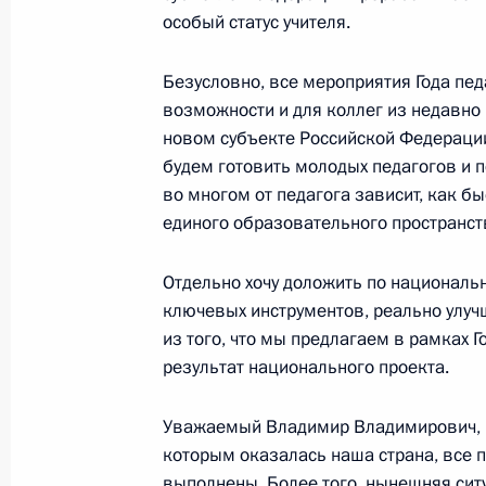
и социального страхования индиви
особый статус учителя.
28 декабря 2022 года, 14:00
Безусловно, все мероприятия Года пе
возможности и для коллег из недавно
новом субъекте Российской Федерации
Мария Львова-Белова посетила Кр
будем готовить молодых педагогов и
24 декабря 2022 года, 19:00
во многом от педагога зависит, как б
единого образовательного пространст
Заседание Государственного Совет
Отдельно хочу доложить по национальн
ключевых инструментов, реально улуч
22 декабря 2022 года, 17:50
из того, что мы предлагаем в рамках Г
результат национального проекта.
Показа
Уважаемый Владимир Владимирович, н
которым оказалась наша страна, все 
выполнены. Более того, нынешняя ситу