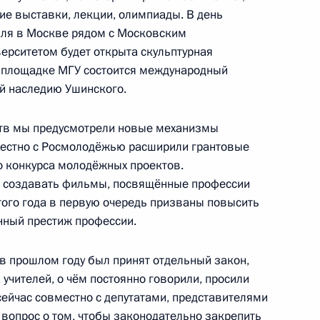
кие выставки, лекции, олимпиады. В день
аля в Москве рядом с Московским
мер пенсий неработающих
ерситетом будет открыта скульптурная
очия Фонда пенсионного
на площадке МГУ состоится международный
й наследию Ушинского.
мств мы предусмотрели новые механизмы
местно с Росмолодёжью расширили грантовые
о конкурса молодёжных проектов.
аказ в России физкультурно-
 создавать фильмы, посвящённые профессии
этого года в первую очередь призваны повысить
енный престиж профессии.
 прошлом году был принят отдельный закон,
учителей, о чём постоянно говорили, просили
странному гражданину или
сейчас совместно с депутатами, представителями
онде пенсионного
опрос о том, чтобы законодательно закрепить