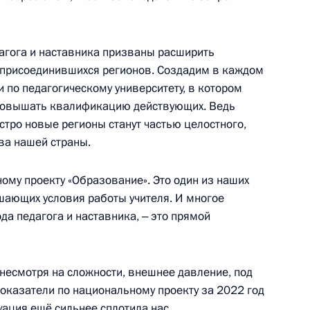
дуальный лицевой счёт
дагога и наставника призваны расширить
 присоединившихся регионов. Создадим в каждом
 по педагогическому университету, в котором
аснодарский край
 повышать квалификацию действующих. Ведь
ыстро новые регионы станут частью целостного,
ва нашей страны.
а
ому проекту «Образование». Это один из наших
шающих условия работы учителя. И многое
ода педагога и наставника, ‒ это прямой
ть предыдущие материалы
есмотря на сложности, внешнее давление, под
показатели по национальному проекту за 2022 год
ация ещё сильнее сплотила нас,