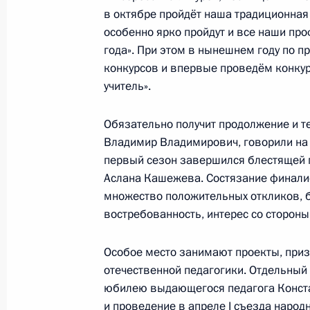
в октябре пройдёт наша традиционная
Херсонской области, и членам их с
особенно ярко пройдут и все наши про
29 декабря 2022 года, 16:25
года». При этом в нынешнем году по 
конкурсов и впервые проведём конкур
учитель».
Внесены изменения в Указ о подде
деятельности на территориях Доне
Обязательно получит продолжение и те
и Луганской Народной Республики
Владимир Владимирович, говорили на т
первый сезон завершился блестящей 
29 декабря 2022 года, 16:20
Аслана Кашежева. Состязание финали
множество положительных откликов, б
востребованность, интерес со стороны
Подписан закон, предоставляющий
услуги инвалидам и участникам Ве
Особое место занимают проекты, при
и инвалидам боевых действий
отечественной педагогики. Отдельный
юбилею выдающегося педагога Конста
28 декабря 2022 года, 14:15
и проведение в апреле I съезда народ