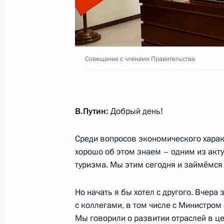
24 января 2023 года, 16:10
На поддержку социально ориентир
Совещание с членами Правительства
организаций выделены гранты Пре
12 января 2023 года, 16:00
В.Путин:
Добрый день!
Совещание с членами Правительст
Среди вопросов экономического харак
11 января 2023 года, 15:50
хорошо об этом знаем – одним из акт
туризма. Мы этим сегодня и займёмся 
Но начать я бы хотел с другого. Вчера
Подписан закон, направленный на
с коллегами, в том числе с Министром
произвольного закрытия или пере
Мы говорили о развитии отраслей в ц
и организаций, специализирующихс