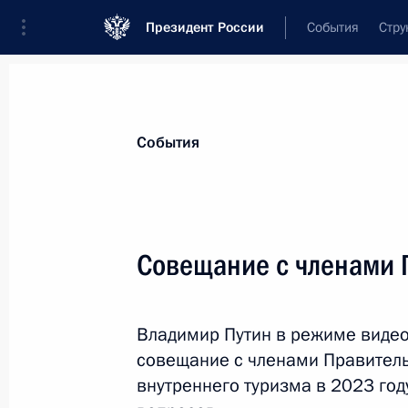
Президент России
События
Стру
Материалы по выбранной теме
События
Социальная сфера,
1806 результат
Совещание с членами 
Показа
Владимир Путин в режиме виде
В России создан институт пробации
совещание с членами Правитель
6 февраля 2023 года, 11:00
внутреннего туризма в 2023 год