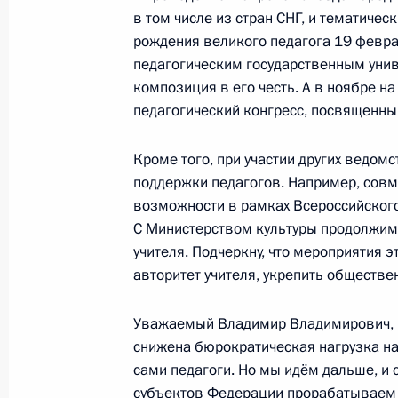
в том числе из стран СНГ, и тематичес
рождения великого педагога 19 февр
Подписан закон, повышающий раз
педагогическим государственным унив
пенсионеров и уточняющий полном
композиция в его честь. А в ноябре 
и социального страхования
педагогический конгресс, посвященны
28 декабря 2022 года, 14:10
Кроме того, при участии других ведо
поддержки педагогов. Например, сов
возможности в рамках Всероссийског
Подписан закон, дополняющий соцз
С Министерством культуры продолжим
оздоровительными услугами
учителя. Подчеркну, что мероприятия 
28 декабря 2022 года, 14:05
авторитет учителя, укрепить обществ
Уважаемый Владимир Владимирович, в
снижена бюрократическая нагрузка на 
Подписан закон, позволяющий ино
сами педагоги. Но мы идём дальше, и 
лицу без гражданства открыть в Ф
субъектов Федерации прорабатываем в