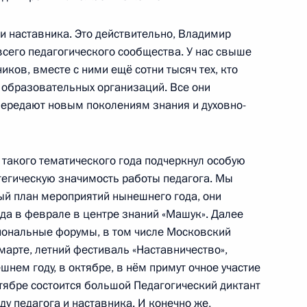
 и наставника. Это действительно, Владимир
сего педагогического сообщества. У нас свыше
атизированной
иков, вместе с ними ещё сотни тысяч тех, кто
ания
 образовательных организаций. Все они
передают новым поколениям знания и духовно-
 такого тематического года подчеркнул особую
енных по защите прав
тегическую значимость работы педагога. Мы
й план мероприятий нынешнего года, они
ода в феврале в центре знаний «Машук». Далее
иональные форумы, в том числе Московский
арте, летний фестиваль «Наставничество»,
нем году, в октябре, в нём примут очное участие
оциальных гарантиях лицам,
нтябре состоится большой Педагогический диктант
цкой Народной Республики,
ду педагога и наставника. И конечно же,
апорожской области,