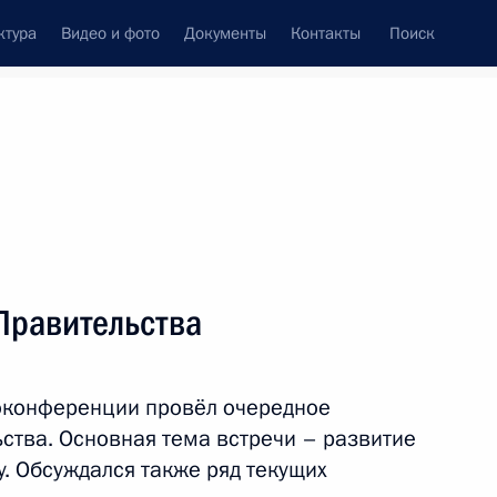
ктура
Видео и фото
Документы
Контакты
Поиск
Все темы
Подписаться на ленту
ов
Правительства
ть следующие материалы
оконференции провёл очередное
ства. Основная тема встречи – развитие
у. Обсуждался также ряд текущих