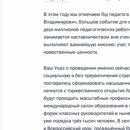
В этом году мы отмечаем Год педагога
Владимирович, большое событие для в
Подписан закон о создании автом
двух миллионов педагогических работн
информационной системы страхов
занимается наставничеством вне стен
29 декабря 2022 года, 17:45
выполняют важнейшую миссию: учат, 
нравственные ценности.
Ваш Указ о проведении именно сейчас
Расширены компетенции уполномоч
социальную и без преувеличения стра
предпринимателей
постарались сформировать насыщенны
29 декабря 2022 года, 17:25
начнутся с торжественного открытия Г
будут проходить масштабные професс
международный салон образования в м
форум классных руководителей в нынеш
Подписан Указ о дополнительных с
уже порядка трёх тысяч человек. В се
направленным на территории Доне
и Всероссийский урок, посвящённый Го
Луганской Народной Республики, З