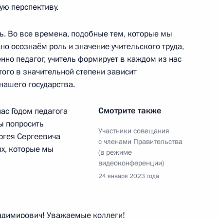
ую перспективу.
ть. Во все времена, подобные тем, которые мы
но осознаём роль и значение учительского труда,
енно педагог, учитель формирует в каждом из нас
ения, касающиеся составов
ого в значительной степени зависит
 нашего государства.
омиссий по вопросам
я детей
Смотрите также
нас Годом педагога
бы попросить
Участники совещания
ргея Сергеевича
с членами Правительства
ях, которые мы
(в режиме
нения, предусматривающие
видеоконференции)
тавления госуслуг
24 января 2023 года
у ЖКХ и пребывания детей
димирович! Уважаемые коллеги!