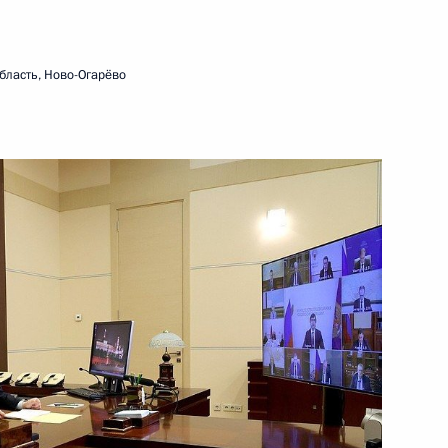
тарстан
бласть, Ново-Огарёво
ласти Олегом Кувшинниковым
едания Госсовета
ва