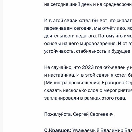
на сегодняшний день и на среднесрочн
детей
29 декабря 2022 года, 21:10
И в этой связи хотел бы вот что сказа
переживаем сегодня, мы отчётливо, яс
деятельности педагога. Потому что им
В законодательство внесены измен
основы нашего мировоззрения. И от эт
устойчивость, стабильность и будущее
региональных межведомственных к
организации отдыха и оздоровлени
Не случайно, что 2023 год объявлен у 
29 декабря 2022 года, 21:05
и наставника. И в этой связи я хотел 
[Министра просвещения] Кравцова Се
сказать несколько слов о мероприяти
В законодательство внесены изме
запланировали в рамках этого года.
введение единых стандартов предос
по компенсации расходов на оплат
Пожалуйста, Сергей Сергеевич.
в дошкольных учреждениях
С.Кравцов
:
Уважаемый Владимир Вла
29 декабря 2022 года, 19:25