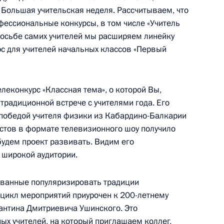
 Большая учительская неделя. Рассчитываем, что
емей
фессиональные конкурсы, в том числе «Учитель
просьбе самих учителей мы расширяем линейку
с для учителей начальных классов «Первый
ржке волонтёрской
цкой Народной Республики
леконкурс «Классная тема», о которой Вы,
радиционной встрече с учителями года. Его
победой учителя физики из Кабардино-Балкарии
стов в формате телевизионного шоу получило
удем проект развивать. Видим его
 широкой аудитории.
 бесплатные социальные
ликой Отечественной войны
званные популяризировать традиции
 цикл мероприятий приурочен к 200-летнему
нтина Дмитриевича Ушинского. Это
ных учителей, на который приглашаем коллег,