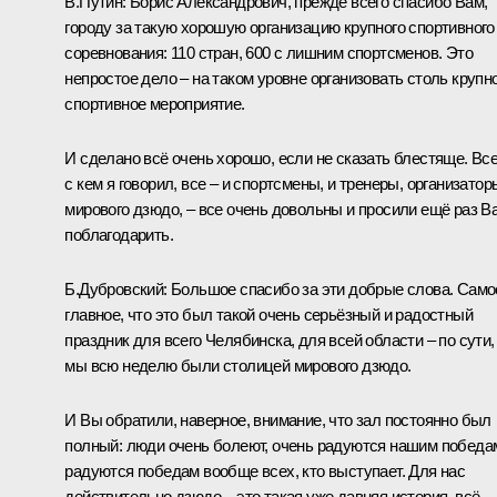
В.Путин:
Борис Александрович, прежде всего спасибо Вам,
городу за такую хорошую организацию крупного спортивного
соревнования: 110 стран, 600 с лишним спортсменов. Это
непростое дело – на таком уровне организовать столь крупн
спортивное мероприятие.
И сделано всё очень хорошо, если не сказать блестяще. Все
с кем я говорил, все – и спортсмены, и тренеры, организатор
мирового дзюдо, – все очень довольны и просили ещё раз В
поблагодарить.
Б.Дубровский:
Большое спасибо за эти добрые слова. Само
главное, что это был такой очень серьёзный и радостный
праздник для всего Челябинска, для всей области – по сути,
мы всю неделю были столицей мирового дзюдо.
И Вы обратили, наверное, внимание, что зал постоянно был
полный: люди очень болеют, очень радуются нашим победа
радуются победам вообще всех, кто выступает. Для нас
действительно дзюдо – это такая уже давняя история, всё