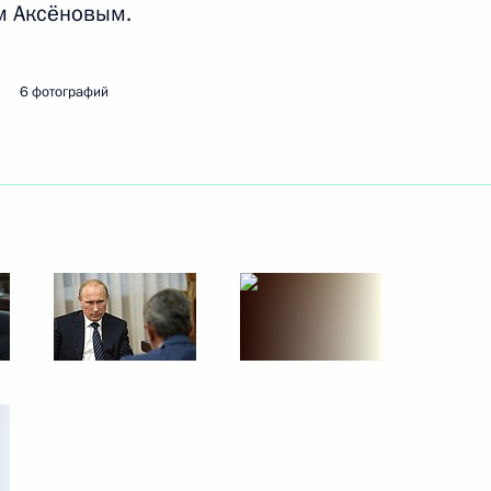
м Аксёновым.
Камчатского края Владимиром
6 фотографий
нта по совершенствованию
лей социально-
 бюджетов ПФР, ФСС и ФОМС