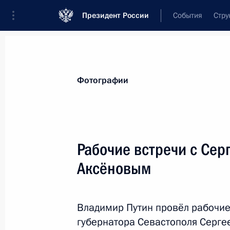
Президент России
События
Стру
Материалы по выбранной теме
Фотографии
Социальная сфера,
1806 результат
Рабочие встречи с Сер
Показа
Аксёновым
Встреча с директорами АСИ
Владимир Путин провёл рабочие
6 ноября 2014 года, 15:10
губернатора Севастополя Серг