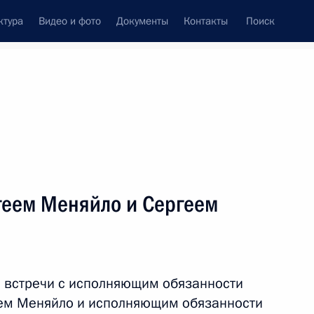
ктура
Видео и фото
Документы
Контакты
Поиск
Все темы
Подписаться на ленту
ов
геем Меняйло и Сергеем
ть следующие материалы
 встречи с исполняющим обязанности
еем Меняйло и исполняющим обязанности