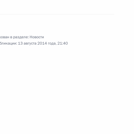
ащите граждан, пострадавших
ован в разделе:
Новости
бликации:
13 августа 2014 года, 21:40
вердловской области
в Дальневосточный