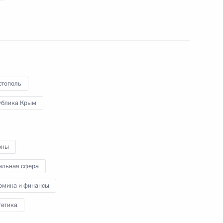
овых отрядов в список
стополь
ублика Крым
та по организации летнего
оны
альная сфера
омика и финансы
 из резервного фонда
гетика