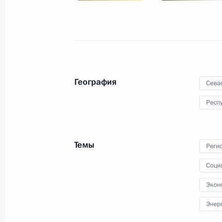
15 октября 2014 года, 12:00
Подписан закон о включении поиск
социально ориентированных НКО
15 октября 2014 года, 11:25
География
Сева
Респ
Об исполнении поручения Президен
отдыха граждан в Крыму
Темы
Реги
14 октября 2014 года, 18:00
Соци
Экон
Распоряжение о выделении средств
Энер
Президента