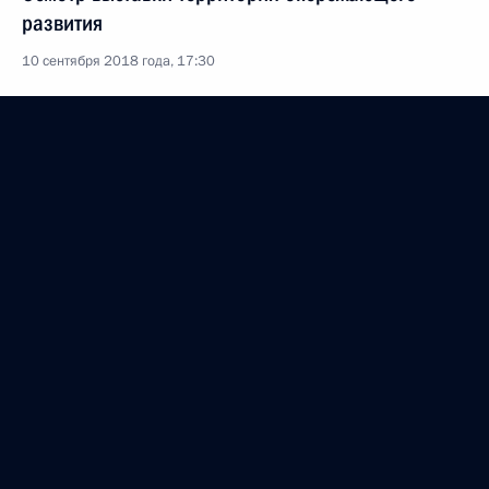
развития
10 сентября 2018 года, 17:30
Посещение двигателестроительного завода
«Мазда Соллерс»
10 сентября 2018 года, 12:45
Заседание президиума Госсовета
10 сентября 2018 года, 11:50
Владимир Путин прибыл с рабочей поездкой
во Владивосток
10 сентября 2018 года, 09:10