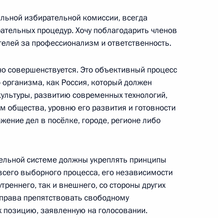
альной избирательной комиссии, всегда
тельных процедур. Хочу поблагодарить членов
телей за профессионализм и ответственность.
оссовета по вопросу
 Указа Президента
о совершенствуется. Это объективный процесс
ских задачах развития
 организма, как Россия, который должен
культуры, развитию современных технологий,
м общества, уровню его развития и готовности
жение дел в посёлке, городе, регионе либо
очей поездки
ельной системе должны укреплять принципы
 всего выборного процесса, его независимости
треннего, так и внешнего, со стороны других
т права препятствовать свободному
 позицию, заявленную на голосовании.