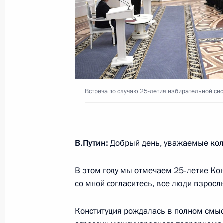
Встреча с губернатором Тверской 
4 декабря 2018 года, 15:10
Встреча по случаю 25-летия избирательной си
Перечень поручений по развитию т
комплекса Дагестана
29 ноября 2018 года, 18:00
В.Путин:
Добрый день, уважаемые колл
В этом году мы отмечаем 25‑летие Ко
Встреча с главой Кировской облас
со мной согласитесь, все люди взрослы
26 ноября 2018 года, 14:15
Конституция рождалась в полном смысл