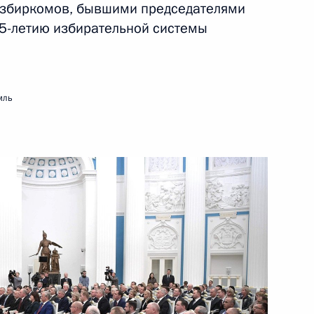
избиркомов, бывшими председателями
5-летию избирательной системы
ием о переносе центра ДФО
мль
 губернатора Сахалинской