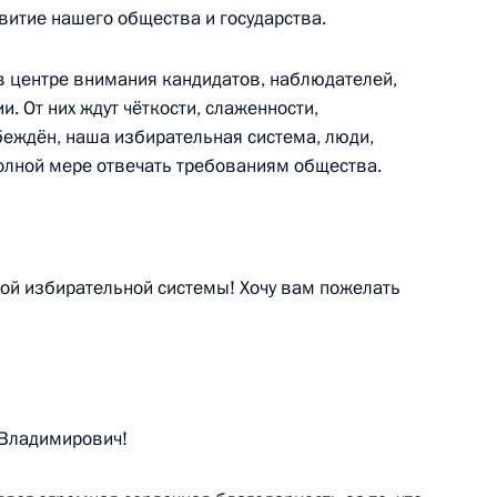
флот» Виталием Савельевым
витие нашего общества и государства.
 центре внимания кандидатов, наблюдателей,
. От них ждут чёткости, слаженности,
беждён, наша избирательная система, люди,
и последствий паводковой
полной мере отвечать требованиям общества.
ой избирательной системы! Хочу вам пожелать
номный округ – Югра
Владимирович!
го автономного округа