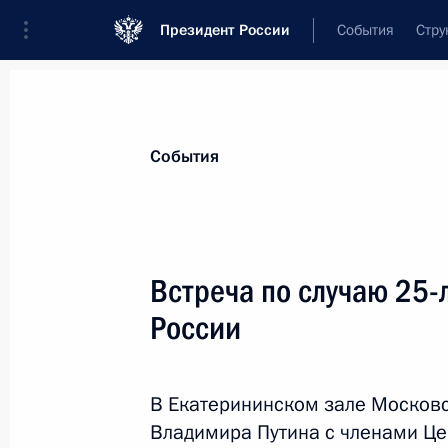
Президент России
События
Стру
Материалы по выбранной теме
События
Регионы,
4751 результат
Встреча по случаю 25-
Показа
России
Установлен общий правовой режим
переписи населения для городов ф
В Екатерининском зале Московс
Владимира Путина с членами Це
11 декабря 2018 года, 19:30