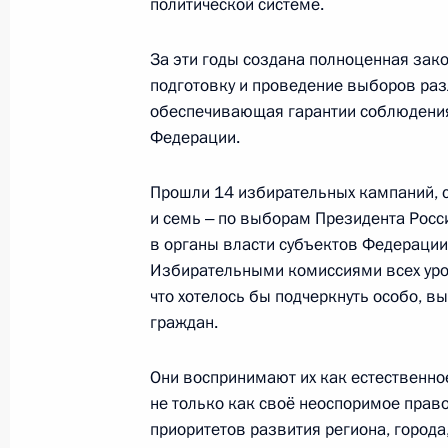
политической системе.
Совещание с членами Правительст
12 ноября 2018 года, 14:25
За эти годы создана полноценная зак
подготовку и проведение выборов раз
обеспечивающая гарантии соблюдения
Президент прибыл в Петропавловск
Федерации.
регионов России и Казахстана
Прошли 14 избирательных кампаний, с
9 ноября 2018 года, 10:15
и семь ‒ по выборам Президента Росс
в органы власти субъектов Федерации
Избирательными комиссиями всех уров
Назначен полномочный представит
что хотелось бы подчеркнуть особо, 
Западном федеральном округе
граждан.
7 ноября 2018 года, 11:10
Они воспринимают их как естественное
не только как своё неоспоримое право
приоритетов развития региона, города,
Внесены изменения в перечень фе