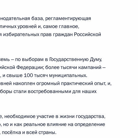
ва
онодательная база, регламентирующая
личных уровней и, самое главное,
 избирательных прав граждан Российской
 для участия в форуме
емь ‒ по выборам в Государственную Думу,
ийской Федерации; более тысячи кампаний ‒
, и свыше 100 тысяч муниципальных.
ней накоплен огромный практический опыт, и,
ель Президента в Северо-
выборы стали востребованными для наших
, необходимое участие в жизни государства,
, но и как реальное влияние на определение
 посёлка и всей страны.
деральных округов