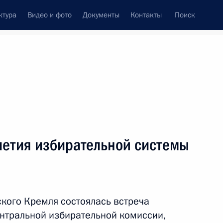
ктура
Видео и фото
Документы
Контакты
Поиск
Все темы
Подписаться на ленту
летия избирательной системы
ть следующие материалы
 проведения всероссийской
едерального значения
кого Кремля состоялась встреча
нтральной избирательной комиссии,