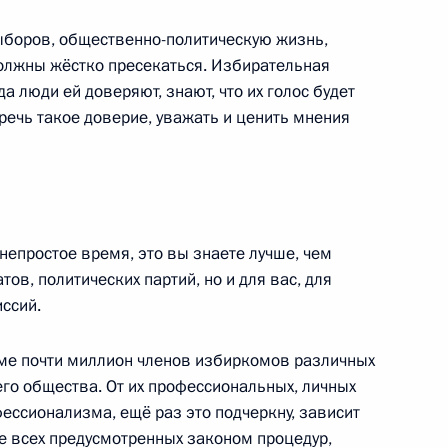
вания исполнительно-
ыборов, общественно-политическую жизнь,
ьских поселений
должны жёстко пресекаться. Избирательная
 образований
а люди ей доверяют, знают, что их голос будет
речь такое доверие, уважать и ценить мнения
нов
непростое время, это вы знаете лучше, чем
тов, политических партий, но и для вас, для
ссий.
ательной системы России
еме почти миллион членов избиркомов различных
его общества. От их профессиональных, личных
фессионализма, ещё раз это подчеркну, зависит
е всех предусмотренных законом процедур,