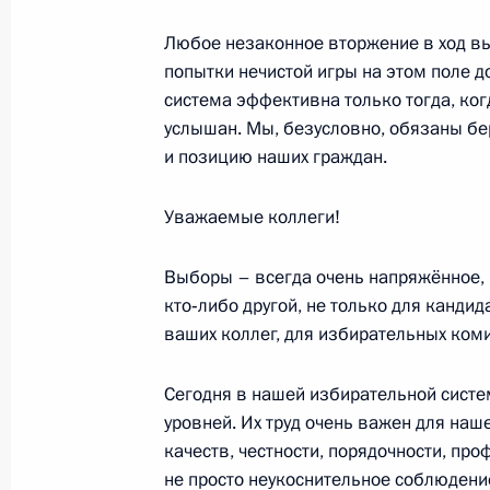
Установлены особенности формиро
Любое незаконное вторжение в ход в
распорядительного органа для сел
попытки нечистой игры на этом поле 
и внутригородских муниципальных
система эффективна только тогда, когд
услышан. Мы, безусловно, обязаны бе
31 октября 2018 года, 12:20
и позицию наших граждан.
Уважаемые коллеги!
Встреча с бывшими главами регио
30 октября 2018 года, 18:40
Выборы – всегда очень напряжённое, 
кто‑либо другой, не только для кандида
ваших коллег, для избирательных коми
Встреча по случаю 25-летия избир
Сегодня в нашей избирательной сист
30 октября 2018 года, 18:00
уровней. Их труд очень важен для наш
качеств, честности, порядочности, про
не просто неукоснительное соблюдени