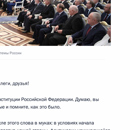
области Игорем Руденей
стемы России
опливно-энергетического
еги, друзья!
нституции Российской Федерации. Думаю, вы
ти Игорем Васильевым
е и помните, как это было.
е этого слова в муках: в условиях начала