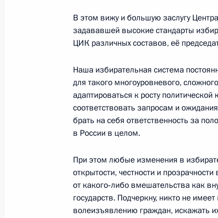
4 ноября 2018 года, 16:00
В этом вижу и большую заслугу Центр
задававшей высокие стандарты избира
ЦИК различных составов, её председа
Второе заседание рабочей группы Г
реализации субъектами Федерации
Наша избирательная система постоянн
о национальных целях и стратегиче
для такого многоуровневого, сложного
адаптироваться к росту политической 
страны на период до 2024 года
соответствовать запросам и ожидания
2 ноября 2018 года, 17:00
брать на себя ответственность за поло
в России в целом.
Перечень поручений по итогам раб
При этом любые изменения в избират
в Ставропольский край
открытости, честности и прозрачности
от какого‑либо вмешательства как вну
31 октября 2018 года, 17:00
государств. Подчеркну, никто не имее
волеизъявлению граждан, искажать их