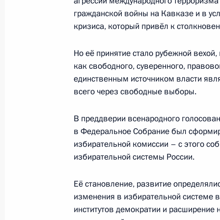
агрессии международного терроризма
Владимир Путин посетил Военный 
гражданской войны на Кавказе и в усл
«Эра»
кризиса, который привёл к столкнове
22 ноября 2018 года, 14:00
Но её принятие стало рубежной вехой,
как свободного, суверенного, правово
единственным источником власти явл
Посещение Свято-Успенского Пско
всего через свободные выборы.
18 ноября 2018 года, 10:00
В преддверии всенародного голосован
в Федеральное Собрание был сформир
избирательной комиссии – с этого соб
Совещание по вопросам повышени
избирательной системы России.
лекарственного обеспечения
16 ноября 2018 года, 16:50
Её становление, развитие определяли
изменения в избирательной системе в
институтов демократии и расширение 