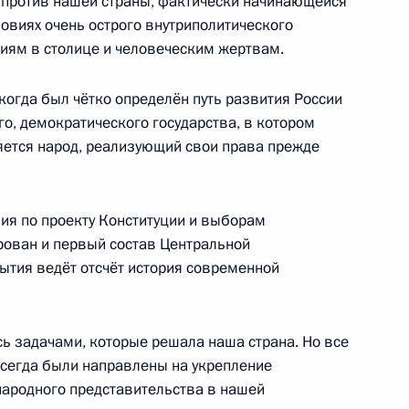
 против нашей страны, фактически начинающейся
инновационный технополис
овиях очень острого внутриполитического
ниям в столице и человеческим жертвам.
 когда был чётко определён путь развития России
го, демократического государства, в котором
яется народ, реализующий свои права прежде
во-Печерского монастыря
ия по проекту Конституции и выборам
ован и первый состав Центральной
ытия ведёт отсчёт история современной
я эффективности системы
сь задачами, которые решала наша страна. Но все
сегда были направлены на укрепление
народного представительства в нашей