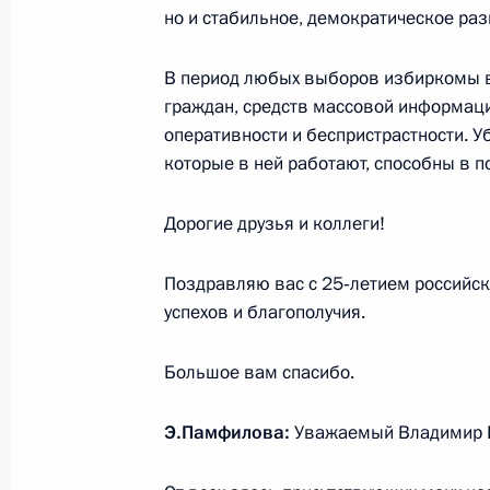
Встреча с главой компании «Аэро
но и стабильное, демократическое раз
29 октября 2018 года, 13:30
В период любых выборов избиркомы в
граждан, средств массовой информации
оперативности и беспристрастности. У
Совещание по вопросам ликвидаци
которые в ней работают, способны в 
ситуации в Краснодарском крае
27 октября 2018 года, 11:40
Дорогие друзья и коллеги!
Поздравляю вас с 25‑летием российск
успехов и благополучия.
Поездка в Ханты-Мансийский авто
26 октября 2018 года
Большое вам спасибо.
Э.Памфилова:
Уважаемый Владимир 
Встреча с главой Ханты-Мансийско
Натальей Комаровой