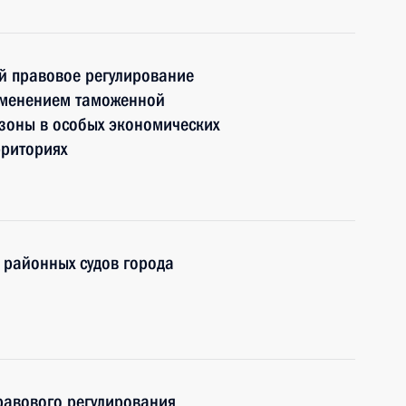
й правовое регулирование
именением таможенной
зоны в особых экономических
рриториях
 районных судов города
равового регулирования