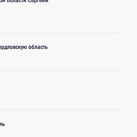
ой области Сергеем
ердловскую область
ль