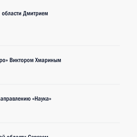
й области Дмитрием
идро» Виктором Хмариным
направлению «Наука»