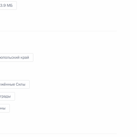
3.9 МБ
18 ноября 2010 года
Аудио, 9 мин.
ропольский край
ужённые Силы
аграды
оны
Поздравление сотрудникам
и ветеранам МВД
с профессиональным