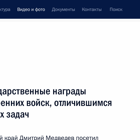
ктура
Видео и фото
Документы
Контакты
Поиск
си
ия, встречи
Встречи со СМИ
ноябрь, 2010
ть следующие материалы
ударственные награды
енних войск, отличившимся
Президент вручил государственные
х задач
награды военнослужащим
внутренних войск, отличившимся
при выполнении боевых задач
ий край Дмитрий Медведев посетил