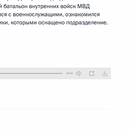
 батальон внутренних войск МВД
19 ноября 2010 года
Аудио, 5 мин.
ался с военнослужащими, ознакомился
ики, которыми оснащено подразделение.
00:00
Выступление на Третьем
каспийском саммите