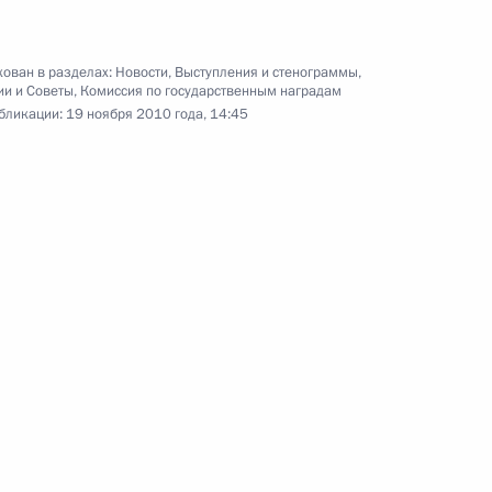
праздником
10 ноября 2010 года
Аудио, 3 мин.
ован в разделах:
Новости
,
Выступления и стенограммы
,
Дмитрий Медведев в своём
ии и Советы
,
Комиссия по государственным наградам
обращении к сотрудникам
бликации:
19 ноября 2010 года, 14:45
и ветеранам органов внутренних
дел поздравил их
с профессиональным
праздником – Днём милиции.
Россия заинтересована
в южнокорейских
инвесторах