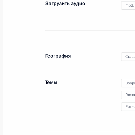
Загрузить аудио
mp3,
18 ноября 2010 года
Аудио, 5 мин.
География
Став
Темы
Воор
Госн
Реги
Совместная пресс-
конференция с Президентом
Словении Данило Тюрком