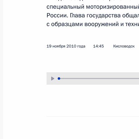
специальный моторизированный
19 ноября 2010 года
Аудио, 8 мин.
России. Глава государства общ
с образцами вооружений и техн
19 ноября 2010 года
14:45
Кисловодск
Заявление для прессы
по итогам работы Третьего
каспийского саммита