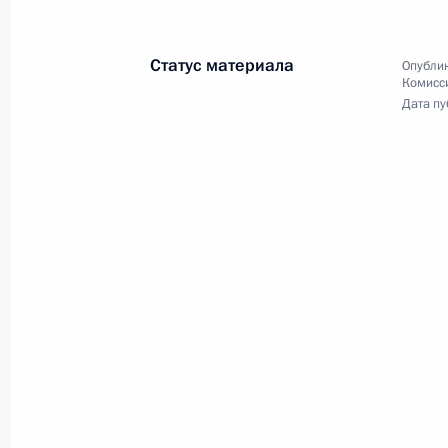
17 ноября 2010 года
Аудио, 25 мин.
Статус материала
Опублик
Комисс
Дата пу
Гражданские общества России
и Кореи способны внести
заметный вклад в развитие
межгосударственных отношений