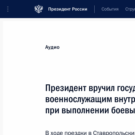
Президент России
События
Стру
Видеозаписи
Фотографии
Аудиозапи
Все материалы
Выступления
Совещан
Аудио
Показа
Президент вручил гос
военнослужащим внутр
Начало совещания о комплексных
при выполнении боевы
мерах по обеспечению
стабильности в Северо-
Кавказском федеральном округе
В ходе поездки в Ставропольск