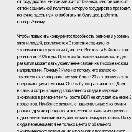
от государства, многое зависит от бизнеса, многое зависит
от той социальной политики, которую государство проводит, 
конечно, здесь нужно работать на будущее, работать
по‑серьёзному.
Чтобы повысить конкурентоспособность региона и уровень
жизни людей, реализуется Стратегия социально-
экономического развития Дальнего Востока и Байкальского
региона до 2025 года. При этом большие возможности для
развития может дать укрепление связей на тихоокеанском
направлении. Почему? Именно потому, что азиатско-
тихоокеанское направление уже более 20 лет развивается
опережающими темпами. Очень бурно развивается. Даже
в самый острый период глобального спада в мировой
экономике в регионе темпы роста ВВП не опускались ниже 3
процентов. Наиболее развитые национальные экономики
раньше других преодолели рецессию и вышли из кризиса
с дополнительными конкурентными преимуществами. По су
сюда перемещается не только центр глобального
экономического развития, но и по многим вопросам центр