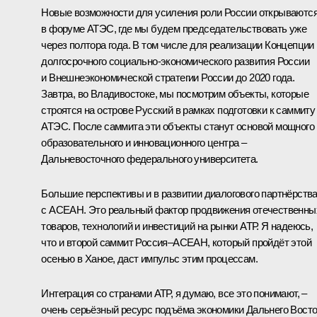
Новые возможности для усиления роли России открываютс
в форуме АТЭС, где мы будем председательствовать уже
через полтора года. В том числе для реализации Концепции
долгосрочного социально-экономического развития России
и Внешнеэкономической стратегии России до 2020 года.
Завтра, во Владивостоке, мы посмотрим объекты, которые
строятся на острове Русский в рамках подготовки к саммиту
АТЭС. После саммита эти объекты станут основой мощного
образовательного и инновационного центра –
Дальневосточного федерального университета.
Большие перспективы и в развитии диалогового партнёрств
с АСЕАН. Это реальный фактор продвижения отечественны
товаров, технологий и инвестиций на рынки АТР. Я надеюсь,
что и второй саммит Россия–АСЕАН, который пройдёт этой
осенью в Ханое, даст импульс этим процессам.
Интеграция со странами АТР, я думаю, все это понимают, –
очень серьёзный ресурс подъёма экономики Дальнего Вост