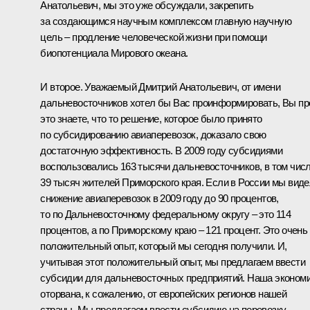
Анатольевич, мы это уже обсуждали, закрепить
за создающимся научным комплексом главную научную
цель – продление человеческой жизни при помощи
биопотенциала Мирового океана.
И второе. Уважаемый Дмитрий Анатольевич, от имени
дальневосточников хотел бы Вас проинформировать, Вы пр
это знаете, что то решение, которое было принято
по субсидированию авиаперевозок, доказало свою
достаточную эффективность. В 2009 году субсидиями
воспользовались 163 тысячи дальневосточников, в том чис
39 тысяч жителей Приморского края. Если в России мы вид
снижение авиаперевозок в 2009 году до 90 процентов,
то по Дальневосточному федеральному округу – это 114
процентов, а по Приморскому краю – 121 процент. Это очень
положительный опыт, который мы сегодня получили. И,
учитывая этот положительный опыт, мы предлагаем ввести
субсидии для дальневосточных предприятий. Наша эконом
оторвана, к сожалению, от европейских регионов нашей
страны. Мы предлагаем ввести субсидию на перевозку