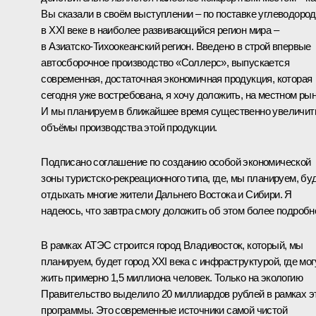
Вы сказали в своём выступлении – по поставке углеводоро
в XXI веке в наиболее развивающийся регион мира –
в Азиатско-Тихоокеанский регион. Введено в строй впервые
автосборочное производство «Соллерс», выпускается
современная, достаточная экономичная продукция, которая
сегодня уже востребована, я хочу доложить, на местном рын
И мы планируем в ближайшее время существенно увеличит
объёмы производства этой продукции.
Подписано соглашение по созданию особой экономической
зоны туристско-рекреационного типа, где, мы планируем, бу
отдыхать многие жители Дальнего Востока и Сибири. Я
надеюсь, что завтра смогу доложить об этом более подробн
В рамках АТЭС строится город Владивосток, который, мы
планируем, будет город XXI века с инфраструктурой, где мог
жить примерно 1,5 миллиона человек. Только на экологию
Правительство выделило 20 миллиардов рублей в рамках э
программы. Это современные источники самой чистой