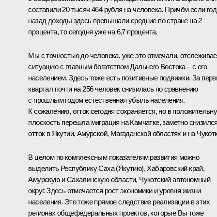
составили 20 тысяч 464 рубля на человека. Причём если год
назад доходы здесь превышали средние по стране на 2
процента, то сегодня уже на 6,7 процента.
Мы с точностью до человека, уже это отмечали, отслежива
ситуацию с главным богатством Дальнего Востока – с его
населением. Здесь тоже есть позитивные подвижки. За пер
квартал почти на 256 человек снизилась по сравнению
с прошлым годом естественная убыль населения.
К сожалению, отток сегодня сохраняется, но в положительн
плоскость перешла миграция на Камчатке, заметно снизилс
отток в Якутии, Амурской, Магаданской областях и на Чукотк
В целом по комплексным показателям развития можно
выделить Республику Саха (Якутию), Хабаровский край,
Амурскую и Сахалинскую области, Чукотский автономный
округ. Здесь отмечается рост экономики и уровня жизни
населения. Это тоже прямое следствие реализации в этих
регионах общефедеральных проектов, которые Вы тоже