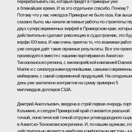
перерабатывать газ, который придёт в Приморье уже
в ближайшее время. И за это отдельное спасибо. Почему?
Потому что у нас никогда в Приморье не было газа. Как выш
сказано было, мы начали активные работы по строительств
двух суперсовременных верфей в Приморском крае, которы
действительно сделают революцию в судостроении, это бу
верфи XXI века. И нам очень приятно то, что взаимная работ
уже сегодня даёт такие огромные результаты. Все эти проек
производятся вместе с нашими партнёрами из Азиатско-
Тихоокеанского региона, с южнокорейской компанией Daewo
Marine и с сингапурскими крупнейшими, самыми современн
мейкерами, с самой современной продукцией. На сегодняшн
день уже заключено контрактов на сумму примерно 5
миллиардов долларов США.
Дмитрий Анатольевич, введена в строй первая очередь порт
Козьмино, и сегодня Приморский край становится реальной
точкой, логистической точкой отгрузки углеводородного сыр
в Азиатско-Тихоокеанском регионе. И, по нашим оценкам, эт
действительно является наиболее комфортным местом – ка