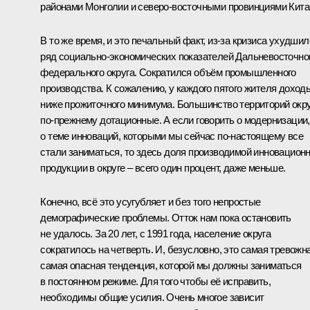
районами Монголии и северо-восточными провинциями Кита
В то же время, и это печальный факт, из‑за кризиса ухудшил
ряд социально-экономических показателей Дальневосточно
федерального округа. Сократился объём промышленного
производства. К сожалению, у каждого пятого жителя доход
ниже прожиточного минимума. Большинство территорий окр
по‑прежнему дотационные. А если говорить о модернизации,
о теме инноваций, которыми мы сейчас по‑настоящему все
стали заниматься, то здесь доля производимой инновацион
продукции в округе – всего один процент, даже меньше.
Конечно, всё это усугубляет и без того непростые
демографические проблемы. Отток нам пока остановить
не удалось. За 20 лет, с 1991 года, население округа
сократилось на четверть. И, безусловно, это самая тревожна
самая опасная тенденция, которой мы должны заниматься
в постоянном режиме. Для того чтобы её исправить,
необходимы общие усилия. Очень многое зависит