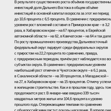
В результате существенного роста объёмов государственны
инвестиций доля Дальнего Востока в общем объёме
инвестиций в основной капитал возросла за этот же период
до 10,6 процента с 6,5 процента. В сравнении с предкризисн
уровнем рост вложений составил в Приморском крае – в 3,2
раза, в Хабаровском крае – на 67 процентов, в Еврейской
автономной области – на 62, в Камчатском – на 64 и так дале
По росту промышленного производства Дальневосточный
федеральный округ лидирует среди федеральных округов
с приростом на 22,2 процента по сравнению, правда,
с предкризисным периодом, причём рост наблюдается во вс
субъектах округа. В сравнении с предкризисным уровнем
наибольший рост отмечен в Чукотском округе – в 6,1 раза,
в Сахалинской области – на 38 процентов, в Магаданской –
на 27, в Хабаровском крае – на 15 процентов. Отмечу успехи
в жилищном строительстве. Как и в прошлом году, здесь тож
продолжается рост. В январе–мае введено 339 тысяч
квадратных метров жилья или 104,6 процента к уровню
прошлого года. Опережающими темпами по сравнению
с общероссийскими растут доходы населения. В апреле они