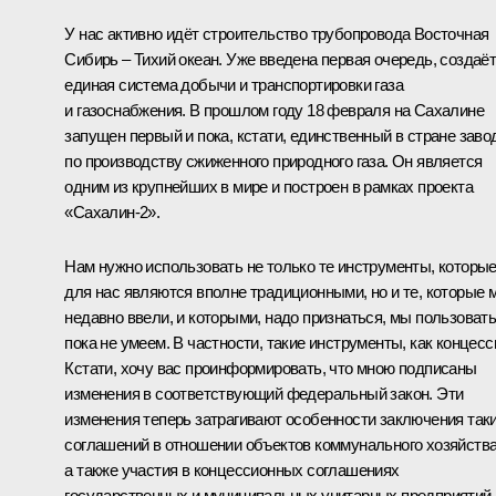
У нас активно идёт строительство трубопровода Восточная
Сибирь – Тихий океан. Уже введена первая очередь, создаё
единая система добычи и транспортировки газа
и газоснабжения. В прошлом году 18 февраля на Сахалине
запущен первый и пока, кстати, единственный в стране заво
по производству сжиженного природного газа. Он является
одним из крупнейших в мире и построен в рамках проекта
«Сахалин-2».
Нам нужно использовать не только те инструменты, которы
для нас являются вполне традиционными, но и те, которые 
недавно ввели, и которыми, надо признаться, мы пользоват
пока не умеем. В частности, такие инструменты, как концесс
Кстати, хочу вас проинформировать, что мною подписаны
изменения в соответствующий федеральный закон. Эти
изменения теперь затрагивают особенности заключения так
соглашений в отношении объектов коммунального хозяйства
а также участия в концессионных соглашениях
государственных и муниципальных унитарных предприятий.