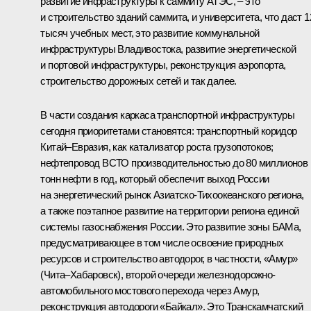
развитие инфраструктуры к саммиту АТЭС, – это
и строительство зданий саммита, и университета, что даст 1
тысяч учебных мест, это развитие коммунальной
инфраструктуры Владивостока, развитие энергетической
и портовой инфраструктуры, реконструкция аэропорта,
строительство дорожных сетей и так далее.
В части создания каркаса транспортной инфраструктуры
сегодня приоритетами становятся: транспортный коридор
Китай–Евразия, как катализатор роста грузопотоков;
нефтепровод ВСТО производительностью до 80 миллионов
тонн нефти в год, который обеспечит выход России
на энергетический рынок Азиатско-Тихоокеанского региона,
а также поэтапное развитие на территории региона единой
системы газоснабжения России. Это развитие зоны БАМа,
предусматривающее в том числе освоение природных
ресурсов и строительство автодорог, в частности, «Амур»
(Чита–Хабаровск), второй очереди железнодорожно-
автомобильного мостового перехода через Амур,
реконструкция автодороги «Байкал». Это Транскамчатский