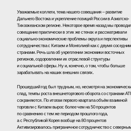
Уважаемые коллеги, тема нашего совещания – развитие
Дальнего Востока и укрепление позиций России в Азиатско-
Тихоокеанском регионе. Некоторое время назад мы проводи
совещание практически в этих же стенах и рассматривали
социально-экономические проблемы округа и перспективы
сотрудничества с Китаем и Монголией как с двумя соседни
странами. Речь шла об укреплении экономики восточных
регионов, оздоровлении их отраслевой структуры
и социальной сферы. Ну и, конечно, о том, чтобы больше
зарабатывать на наших внешних связях.
Прошедший год был трудным, но, несмотря на экономическ
спад, темпы роста внешнеторгового оборота со странами АТ
сохраняются. По итогам первого квартала объём взаимной
торговли с Китаем вырос более чем на 50 процентов
по сравнению с тем же периодом прошлого года,
а с Республикой Корея вообще на 80 процентов
Активизировалось приграничное сотрудничество с северны