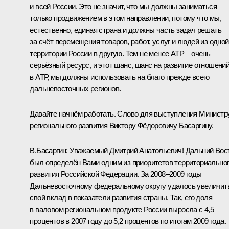
и всей России. Это не значит, что мы должны заниматься
только продвижением в этом направлении, потому что мы,
естественно, единая страна и должны часть задач решать
за счёт перемещения товаров, работ, услуг и людей из одной
территории России в другую. Тем не менее АТР – очень
серьёзный ресурс, и этот шанс, шанс на развитие отношени
в АТР, мы должны использовать на благо прежде всего
дальневосточных регионов.
Давайте начнём работать. Слово для выступления Министр
регионального развития Виктору Фёдоровичу Басаргину.
В.Басаргин:
Уважаемый Дмитрий Анатольевич! Дальний Вос
был определён Вами одним из приоритетов территориально
развития Российской Федерации. За 2008–2009 годы
Дальневосточному федеральному округу удалось увеличит
свой вклад в показатели развития страны. Так, его доля
в валовом региональном продукте России выросла с 4,5
процентов в 2007 году до 5,2 процентов по итогам 2009 года.