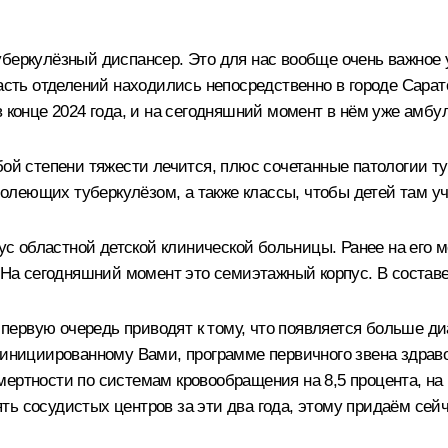
уберкулёзный диспансер. Это для нас вообще очень важное 
часть отделений находились непосредственно в городе Сарат
в конце 2024 года, и на сегодняшний момент в нём уже амбу
бой степени тяжести лечится, плюс сочетанные патологии т
леющих туберкулёзом, а также классы, чтобы детей там учи
пус областной детской клинической больницы. Ранее на его 
. На сегодняшний момент это семиэтажный корпус. В состав
 в первую очередь приводят к тому, что появляется больше 
, инициированному Вами, программе первичного звена здрав
ертности по системам кровообращения на 8,5 процента, на 1
ть сосудистых центров за эти два года, этому придаём сей