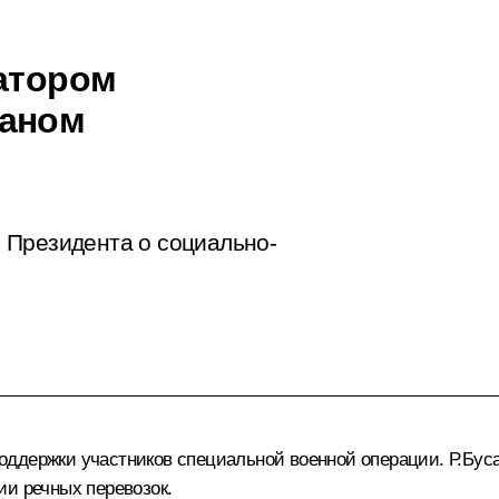
натором
маном
 Президента о социально-
ддержки участников специальной военной операции. Р.Буса
ии речных перевозок.