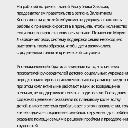
На рабочей встрече с главой Республики Хакасия,
председателем правительства региона
Валентином
Коноваловым
детский омбудсмен подчеркнула важность
работы с причиной сиротства в принципе, чтобы количество
социальных сирот становилось меньше. По мнению
Марии
Львовой-Беловой
, систему поддержки семей необходимо
выстроить таким образом, чтобы дети разлучались
с родителями только в критической ситуации.
Уполномоченный обратила внимание на то, что система
показателей руководителей детских социальных учреждени
нередко ориентирована исключительно на размещение дете
при этом коллективы не работают на их их возвращение
в семью, не поддерживают связь с родителями. Госзадания
содержат целевые показатели по плановому количеству
детей, в итоге система срабатывает в этом направлении, тог
как её задача – сохранение семейного окружения для ребёнк
оказание помощи семьям в решении проблем и преодолении
трудностей.