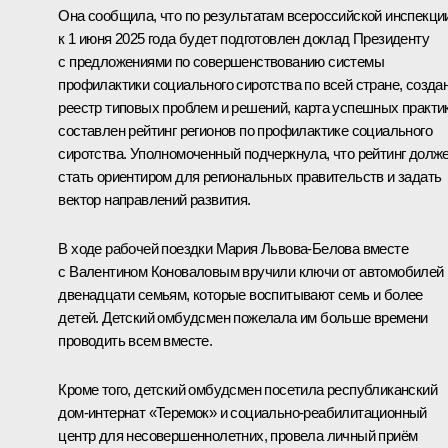
Она сообщила, что по результатам всероссийской инспекци
к 1 июня 2025 года будет подготовлен доклад Президенту
с предложениями по совершенствованию системы
профилактики социального сиротства по всей стране, созда
реестр типовых проблем и решений, карта успешных практик
составлен рейтинг регионов по профилактике социального
сиротства. Уполномоченный подчеркнула, что рейтинг долж
стать ориентиром для региональных правительств и задать
вектор направлений развития.
В ходе рабочей поездки Мария Львова-Белова вместе
с Валентином Коноваловым вручили ключи от автомобилей
двенадцати семьям, которые воспитывают семь и более
детей. Детский омбудсмен пожелала им больше времени
проводить всем вместе.
Кроме того, детский омбудсмен посетила республиканский
дом-интернат «Теремок» и социально-реабилитационный
центр для несовершеннолетних, провела личный приём