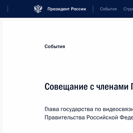
Президент России
События
Стру
Материалы по выбранной теме
События
Регионы,
4751 результат
Совещание с членами 
Показа
Глава государства по видеосвя
Совещание с членами Правительст
Правительства Российской Фед
4 апреля 2024 года, 19:10