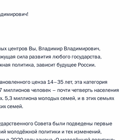
димирович!
верской области
ных центров Вы, Владимир Владимирович,
ижущая сила развития любого государства,
жная политика, зависит будущее России.
ко-этнографического музея
тановленного ценза 14–35 лет, эта категория
7 миллионов человек – почти четверть населения
х. 5,3 миллиона молодых семей, и в этих семьях
ких семей.
 после теракта в «Крокус
сударственного Совета были подведены первые
ий молодёжной политики и тех изменений,
ем в 2020 году закона «О молодёжной политике».