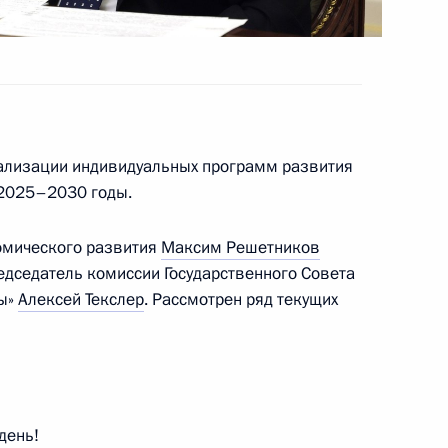
ой области Валерием
ации с паводками в Алтайском
еализации индивидуальных программ развития
 2025–2030 годы.
омического развития
Максим Решетников
едседатель комиссии Государственного Совета
сы»
Алексей Текслер
. Рассмотрен ряд текущих
еловой в Красноярский край
день!
обязанности губернатора