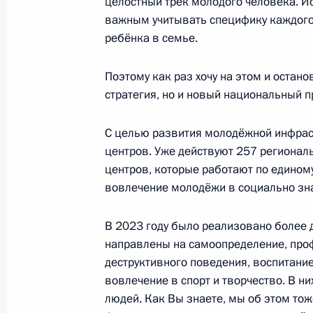
целостный трек молодого человека. Ис
важным учитывать специфику каждого 
ребёнка в семье.
Внесены изменения в закон о госр
и оборота этилового спирта, алко
Поэтому как раз хочу на этом и остано
продукции
стратегия, но и новый национальный п
23 марта 2024 года, 18:35
С целью развития молодёжной инфра
центров. Уже действуют 257 региона
центров, которые работают по едином
Срок функционирования особой э
вовлечение молодёжи в социально зн
на территории Магадана продлевае
23 марта 2024 года, 18:30
В 2023 году было реализовано более 
направлены на самоопределение, про
деструктивного поведения, воспитани
вовлечение в спорт и творчество. В н
Концерт по случаю 10-летия воссо
людей. Как Вы знаете, мы об этом тож
и Севастополя с Россией