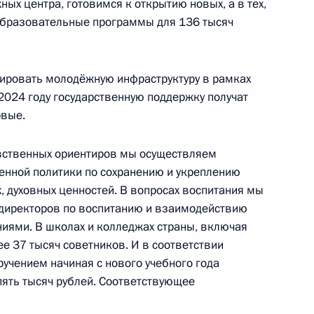
х центра, готовимся к открытию новых, а в тех,
образовательные программы для 136 тысяч
речи с учащимися вузов
ровать молодёжную инфраструктуру в рамках
2024 году государственную поддержку получат
рвые.
вственных ориентиров мы осуществляем
венной политики по сохранению и укреплению
ечи со студентами –
, духовных ценностей. В вопросах воспитания мы
 директоров по воспитанию и взаимодействию
иями. В школах и колледжах страны, включая
е 37 тысяч советников. И в соответствии
учением начиная с нового учебного года
пять тысяч рублей. Соответствующее
 (Якутия) Айсеном Николаевым