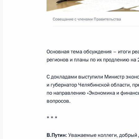
Встреча с губернатором Сахалинск
Лимаренко
Совещание с членами Правительства
3 апреля 2024 года, 16:45
Президент получил доклады о ситу
Основная тема обсуждения – итоги р
крае и Оренбургской области
регионов и планы по их продлению на
3 апреля 2024 года, 15:30
С докладами выступили Министр экон
и губернатор Челябинской области, пр
по направлению «Экономика и финан
Рабочая поездка Марии Львовой-Б
вопросов.
2 апреля 2024 года, 19:30
* * *
В.Путин
: Уважаемые коллеги, добрый 
Встреча с временно исполняющим 