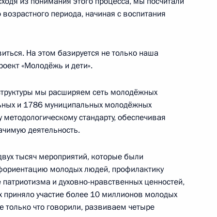
ходя из понимания этого процесса, мы посчитали
возрастного периода, начиная с воспитания
егулировании производства
гольной и спиртосодержащей
виться. На этом базируется не только наша
роект «Молодёжь и дети».
структуры мы расширяем сеть молодёжных
льных и 1786 муниципальных молодёжных
у методологическому стандарту, обеспечивая
кономической зоны
ачимую деятельность.
тся до 31 декабря 2046 года
двух тысяч мероприятий, которые были
фориентацию молодых людей, профилактику
е патриотизма и духовно-нравственных ценностей,
их приняло участие более 10 миллионов молодых
единения Крыма
е только что говорили, развиваем четыре