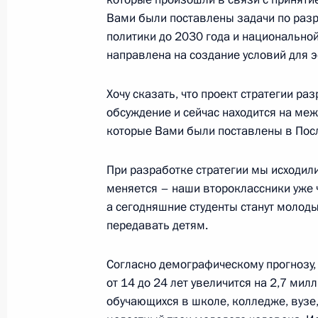
Вами были поставлены задачи по раз
политики до 2030 года и национально
Перечень поручений по итогам со
направлена на создание условий для
социально-экономического развит
25 марта 2024 года, 18:45
Хочу сказать, что проект стратегии р
обсуждение и сейчас находится на меж
которые Вами были поставлены в Пос
Подписан закон, отменяющий госп
При разработке стратегии мы исходили
транспортных средств, переданных
меняется – наши второклассники уже ч
23 марта 2024 года, 19:15
а сегодняшние студенты станут молод
передавать детям.
Внесено изменение в статью 13 з
Согласно демографическому прогнозу,
животноводстве
от 14 до 24 лет увеличится на 2,7 мил
обучающихся в школе, колледже, вузе, 
23 марта 2024 года, 18:50