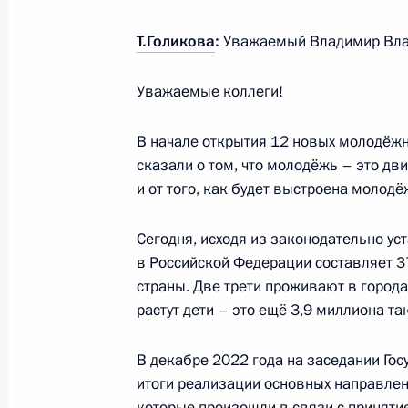
27 марта 2024 года, 20:50
Т.Голикова
:
Уважаемый Владимир Вла
Уважаемые коллеги!
Встреча с работниками культуры Т
27 марта 2024 года, 20:05
В начале открытия 12 новых молодёж
сказали о том, что молодёжь – это дв
и от того, как будет выстроена молодё
Посещение Всероссийского истори
Сегодня, исходя из законодательно ус
27 марта 2024 года, 18:10
в Российской Федерации составляет 3
страны. Две трети проживают в города
растут дети – это ещё 3,9 миллиона та
Совещание по мерам, принимаемым
Сити Холле»
В декабре 2022 года на заседании Го
25 марта 2024 года, 21:35
итоги реализации основных направлен
которые произошли в связи с приняти