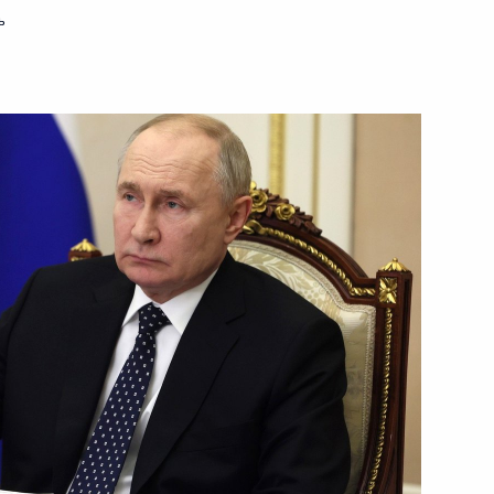
ь
ктов в новых регионах России
направлению «Энергетика»
ского края Александром