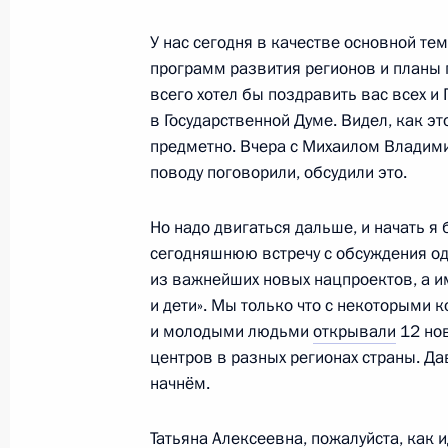
Вологодской области Георгием Ф
У нас сегодня в качестве основной т
1 апреля 2024 года, 13:45
программ развития регионов и планы 
всего хотел бы поздравить вас всех и
в Государственной Думе. Видел, как эт
предметно. Вчера с Михаилом Владим
Рабочая поездка Марии Львовой-Б
поводу поговорили, обсудили это.
29 марта 2024 года, 20:00
Но надо двигаться дальше, и начать я 
сегодняшнюю встречу с обсуждения о
Совещание по вопросу создания ф
из важнейших новых нацпроектов, а 
курортов
и дети». Мы только что с некоторыми 
и молодыми людьми
открывали
12 но
28 марта 2024 года, 20:15
центров в разных регионах страны. Да
начнём.
Встреча с губернатором Тверской 
Татьяна Алексеевна, пожалуйста, как