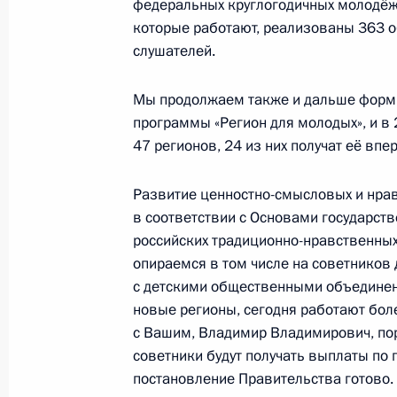
федеральных круглогодичных молодёжны
18 марта 2024 года, 19:20
которые работают, реализованы 363 
слушателей.
Перечень поручений по итогам вст
Мы продолжаем также и дальше форми
Калининградской области
программы «Регион для молодых», и в 
47 регионов, 24 из них получат её впе
15 марта 2024 года, 18:10
Развитие ценностно-смысловых и нра
в соответствии с Основами государст
Перечень поручений по итогам встр
российских традиционно-нравственных
участниками СВО
опираемся в том числе на советников
с детскими общественными объединен
15 марта 2024 года, 18:05
новые регионы, сегодня работают боле
с Вашим, Владимир Владимирович, пор
советники будут получать выплаты по 
Встреча с главой Республики Саха
постановление Правительства готово.