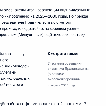
илимоновым
емы обозначены итоги реализации индивидуальных
по их продлению на 2025–2030 годы. Но прежде
 Председателя Правительства с отчётом
о происходило, достойно, на хорошем уровне,
ировичем [Мишустиным] ещё вечером по этому
еловой в Тамбовскую область
Смотрите также
бы хотел нашу
дного
Участники совещания
едеральных круглогодичных
именно «Молодёжь
с членами Правительства
коллегами
(в режиме
вых молодёжных
видеоконференции)
вайте с этого
4 апреля 2024 года
области Игорем Руденей
 идёт работа по формированию этой программы?