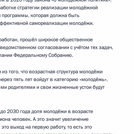
работке стратегии реализации молодёжной
й программы, которая должна быть
вещания по вопросам
 эффективной самореализации молодёжи.
ия Калининградской области
азработан, прошёл широкое общественное
ведомственном согласовании с учётом тех задач,
лании Федеральному Собранию.
ошлину за регистрацию
 из того, что возрастная структура молодёжи
 безвозмездно в зону СВО
ерез пять лет войдут в категорию «молодёжь»,
ыми родителями и свои жизненные устои будут
акона о племенном
 до 2030 года доля молодёжи в возрасте
лиона человек. А это значит увеличение
это выход на первую работу, то есть это