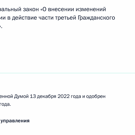
ральный закон «О внесении изменений
и в действие части третьей Гражданского
логообложение на территории
.
нения, касающиеся
бъектах России
енной Думой 13 декабря 2022 года и одобрен
года.
нения, направленные
 управления
альных и местных бюджетов