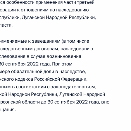
я особенности применения части третьей
дерации к отношениям по наследованию
спублики, Луганской Народной Республики,
ласти.
ональные органы госвласти
спортного обслуживания
применяемые к завещаниям (в том числе
границах субъекта
аследственным договорам, наследованию
следования в случае возникновения
0 сентября 2022 года. При этом
мере обязательной доли в наследстве,
нского кодекса Российской Федерации,
егулирования рынка алкоголя
ным в соответствии с законодательством,
кой Народной Республики, Луганской Народной
рсонской области до 30 сентября 2022 года, вне
ещания.
гского горного университета