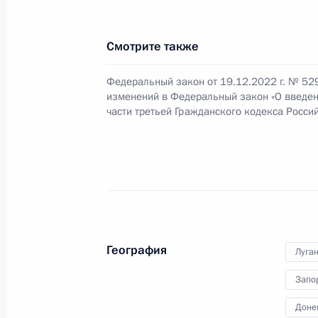
Владимиром Литвиненко
27 декабря 2022 года, 15:55
Смотрите также
Федеральный закон от 19.12.2022 г. № 52
Беседа с Премьер-министром Арм
изменений в Федеральный закон «О введен
части третьей Гражданского кодекса Росси
27 декабря 2022 года, 13:00
Посещение Русского музея
27 декабря 2022 года, 11:40
География
Луга
Беседа с Президентом Белоруссии
Запо
27 декабря 2022 года, 10:55
Доне