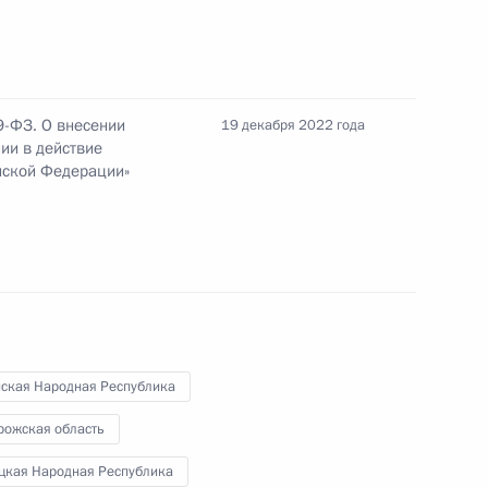
9-ФЗ. О внесении
19 декабря 2022 года
ении Николом Пашиняном
ии в действие
йской Федерации»
нская Народная Республика
 Александром Лукашенко
рожская область
цкая Народная Республика