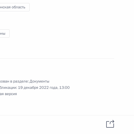
онская область
оны
аснодарский край
ован в разделе:
Документы
бликации:
19 декабря 2022 года, 13:00
рнатора Тульской области
ая версия
низаций ОПК