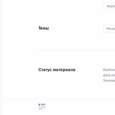
Херс
Неформальный саммит СНГ
26 декабря 2022 года, 16:00
Темы
Реги
Мария Львова-Белова посетила Кр
24 декабря 2022 года, 19:00
Статус материала
Опублик
Дата пу
Осмотр Ситуационного центра губе
Текстов
23 декабря 2022 года, 22:25
Совещание с руководителями орга