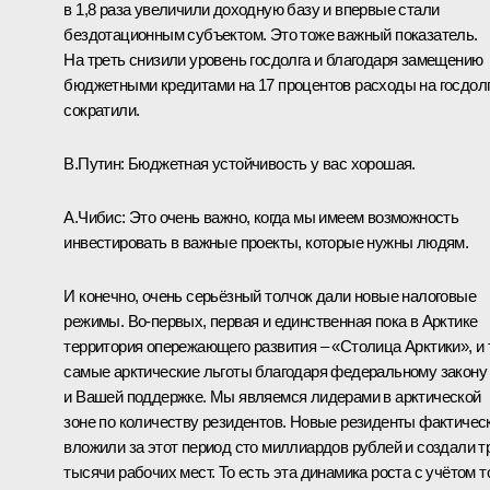
в 1,8 раза увеличили доходную базу и впервые стали
бездотационным субъектом. Это тоже важный показатель.
На треть снизили уровень госдолга и благодаря замещению
бюджетными кредитами на 17 процентов расходы на госдол
сократили.
В.Путин:
Бюджетная устойчивость у вас хорошая.
А.Чибис:
Это очень важно, когда мы имеем возможность
инвестировать в важные проекты, которые нужны людям.
И конечно, очень серьёзный толчок дали новые налоговые
режимы. Во-первых, первая и единственная пока в Арктике
территория опережающего развития – «Столица Арктики», и 
самые арктические льготы благодаря федеральному закону
и Вашей поддержке. Мы являемся лидерами в арктической
зоне по количеству резидентов. Новые резиденты фактичес
вложили за этот период сто миллиардов рублей и создали т
тысячи рабочих мест. То есть эта динамика роста с учётом т