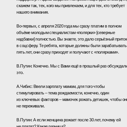
скажем так, тех, кого мы привлекаем, и для тех, кто требует
нашего внимания.
Во-первых, с апреля 2020 года мы сразу платим в полном
объёме молодым специалистам «полярки» [северные
надбавки] полностью. Вы знаете, это дало серьёзный прито
в соцсферу. Те ребята, которые должны были зарабатывать
пять лет, они сразу приходят и получают с «полярками».
В.Путин:
Конечно. Мы с Вами ещё в прошлый раз обсуждал
это.
А.Чибис:
Ввели зарплату мамам, для того чтобы
стимулировать – тема рождаемости, конечно, один
из ключевых факторов – мамочек рожать детишек, чтобы он
не переживали.
В.Путин:
А если женщина рожает после 30 лет, почему ей
не платят? Какая разница?