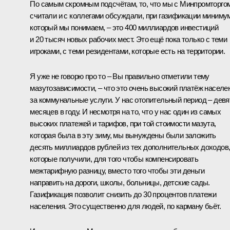
По самым скромным подсчётам, то, что мы с Минпромторго
считали и с коллегами обсуждали, при газификации миниму
который мы понимаем, – это 400 миллиардов инвестиций
и 20 тысяч новых рабочих мест. Это ещё пока только с теми
игроками, с теми резидентами, которые есть на территории.
Я уже не говорю про то – Вы правильно отметили тему
мазутозависимости, – что это очень высокий платёж населе
за коммунальные услуги. У нас отопительный период – девя
месяцев в году. И несмотря на то, что у нас один из самых
высоких платежей и тарифов, при той стоимости мазута,
которая была в эту зиму, мы вынуждены были заложить
десять миллиардов рублей из тех дополнительных доходов
которые получили, для того чтобы компенсировать
межтарифную разницу, вместо того чтобы эти деньги
направить на дороги, школы, больницы, детские сады.
Газификация позволит снизить до 30 процентов платежи
населения. Это существенно для людей, по карману бьёт.