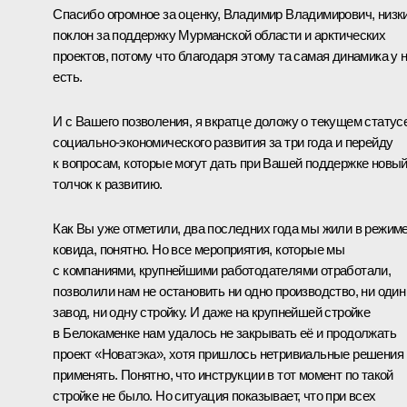
Спасибо огромное за оценку, Владимир Владимирович, низк
поклон за поддержку Мурманской области и арктических
проектов, потому что благодаря этому та самая динамика у 
есть.
И с Вашего позволения, я вкратце доложу о текущем статус
социально-экономического развития за три года и перейду
к вопросам, которые могут дать при Вашей поддержке новы
толчок к развитию.
Как Вы уже отметили, два последних года мы жили в режим
ковида, понятно. Но все мероприятия, которые мы
с компаниями, крупнейшими работодателями отработали,
позволили нам не остановить ни одно производство, ни один
завод, ни одну стройку. И даже на крупнейшей стройке
в Белокаменке нам удалось не закрывать её и продолжать
проект «Новатэка», хотя пришлось нетривиальные решения
применять. Понятно, что инструкции в тот момент по такой
стройке не было. Но ситуация показывает, что при всех