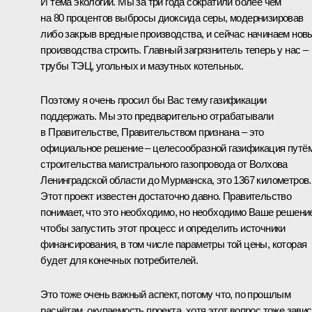
И тема экологии. Мы за три года сократили более чем
на 80 процентов выбросы диоксида серы, модернизировав
либо закрыв вредные производства, и сейчас начинаем нов
производства строить. Главный загрязнитель теперь у нас –
трубы ТЭЦ, угольных и мазутных котельных.
Поэтому я очень просил бы Вас тему газификации
поддержать. Мы это предварительно отрабатывали
в Правительстве, Правительством признана – это
официальное решение – целесообразной газификация путё
строительства магистрального газопровода от Волхова
Ленинградской области до Мурманска, это 1367 километров.
Этот проект известен достаточно давно. Правительство
понимает, что это необходимо, но необходимо Ваше решени
чтобы запустить этот процесс и определить источники
финансирования, в том числе параметры той цены, которая
будет для конечных потребителей.
Это тоже очень важный аспект, потому что, по прошлым
расчётам, окупаемость проекта, хотя этот вопрос тоже завис