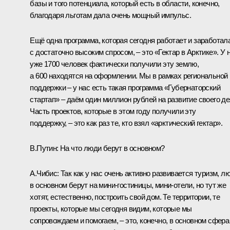
базы и того потенциала, который есть в области, конечно,
благодаря льготам дала очень мощный импульс.
Ещё одна программа, которая сегодня работает и заработал
с достаточно высоким спросом, – это «Гектар в Арктике». У 
уже 1700 человек фактически получили эту землю,
а 600 находятся на оформлении. Мы в рамках региональной
поддержки – у нас есть такая программа «Губернаторский
стартап» – даём один миллион рублей на развитие своего де
Часть проектов, которые в этом году получили эту
поддержку, – это как раз те, кто взял «арктический гектар».
В.Путин:
На что люди берут в основном?
А.Чибис:
Так как у нас очень активно развивается туризм, л
в основном берут на мини-гостиницы, мини-отели, но тут же
хотят, естественно, построить свой дом. Те территории, те
проекты, которые мы сегодня видим, которые мы
сопровождаем и помогаем, – это, конечно, в основном сфера