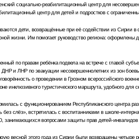
енский социально-реабилитационный центр для несовершен
билитационный центр для детей и подростков с ограниченн
аются дети, возвращённые при её содействии из Сирии в фе
рной жизни. Им помогает руководство региона: оформлены 
енный по правам ребёнка подвела на встрече с главой субъ
 ДНР и ЛНР по эвакуации несовершеннолетних из зон боев
оговорённость о проведении в Грозном всероссийского военн
гионе инклюзивного туристического маршрута, удобного для 
комилась с функционированием Республиканского центра раз
ез слёз», встретилась с воспитанниками в школе-интернат
О, занимающихся вопросами защиты прав детей-инвалидов 
рую весной этого года из Сирии были возвращены четыре ре