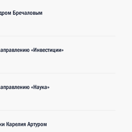
ндром Бречаловым
направлению «Инвестиции»
направлению «Наука»
ики Карелия Артуром