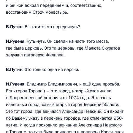
и речной вокзал передвинем и, соответственно,
восстановим Отроч монастырь.
В.Путин:
Вы хотите его передвинуть?
И.Руденя:
Чуть-чуть. Он сделан на части того места,
где была церковь. Это та церковь, где Малюта Скуратов
задушил патриарха Филиппа.
В.Путин:
Это только одна из версий.
И.Руденя:
Владимир Владимирович, и ещё одна просьба.
Есть город Торопец – это город, который упоминали
в Лаврентьевской летописи от 1074 года. Это очень
известный город, самый старый город Тверской области.
Это тот город, где венчался Александр Невский. Он входит
по Вашему указу в перечень городов, где отмечается 950-
летие. И когда проходило венчание Александра Невского
в Торопце, то туда была привезена и подарена Корсунская