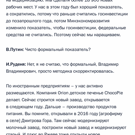
на модернизацию. Мы сделали более 18 900 новых
рабочих мест. У нас в этом году был хороший показатель,
а сократились, потому что раньше считались госинвестиции
до позапрошлого года, потом Минэкономразвития
изменило показатель, чтобы госинвестиции, федеральные
средства не считались. Поэтому сейчас мы наращиваем.
В.Путин:
Чисто формальный показатель?
И.Руденя:
Нет, я не считаю, что формальный, Владимир
Владимирович, просто методика скорректировалась.
По иностранным предприятиям – у нас активно
размещаются. Компания Orion детское печенье ChocoPie
делает. Сейчас строится новый завод, открывается
в следующем году. Дальше – производство продуктов
питания. Вы помните, открывали в 2016 году [агрофирму
в селе] Дмитрова Гора. Там сейчас модернизируют
молочный завод, построили новый завод и модернизируют
старый. И плюс во Ржеве тоже открыли новое