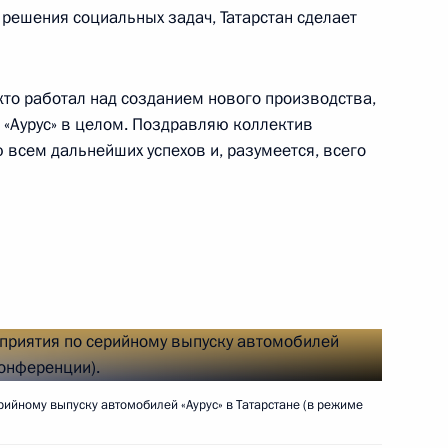
 решения социальных задач, Татарстан сделает
 скорой медицинской помощи
 кто работал над созданием нового производства,
 «Аурус» в целом. Поздравляю коллектив
 всем дальнейших успехов и, разумеется, всего
ербурга Александром
рийному выпуску автомобилей «Аурус» в Татарстане (в режиме