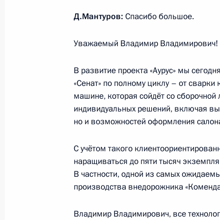
Заседание комиссии Госсовета по 
Д.Мантуров:
Спасибо большое.
эффективности деятельности орган
субъектов России
Уважаемый Владимир Владимирович! 
13 апреля 2021 года, 17:30
В развитие проекта «Аурус» мы сегод
«Сенат» по полному циклу – от сварки
машине, которая сойдёт со сборочной
Поездка в Саратовскую область
индивидуальных решений, включая вы
12 апреля 2021 года
но и возможностей оформления салон
С учётом такого клиентоориентированн
наращиваться до пяти тысяч экземпля
Показа
В частности, одной из самых ожидаемы
производства внедорожника «Коменда
Владимир Владимирович, все техноло