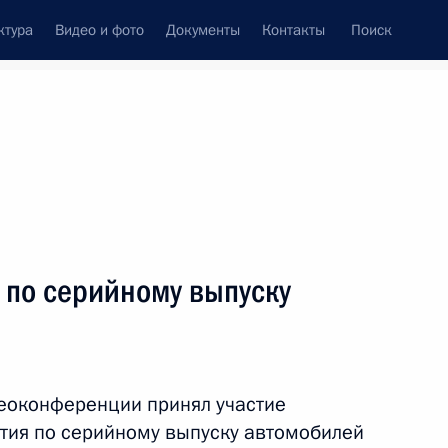
ктура
Видео и фото
Документы
Контакты
Поиск
Все темы
Подписаться на ленту
 по серийному выпуску
ть следующие материалы
твованию системы
чеством Совета по делам
деоконференции принял участие
тия по серийному выпуску автомобилей