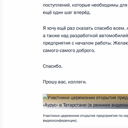
поступлений, которые необходимы для
Владимир Путин осмотрел станцию
ещё один шаг вперёд.
в Пушкине
Я хочу ещё раз сказать спасибо всем,
28 апреля 2021 года, 14:00
а также над разработкой автомобилей
предприятия с началом работы. Желаю
самого-самого доброго.
Встреча с губернатором Санкт-Пет
Бегловым
Спасибо.
27 апреля 2021 года, 19:00
Прошу вас, коллеги.
Поездка в Санкт-Петербург
27 − 28 апреля 2021 года
Участники церемонии открытия предприятия по се
видеоконференции).