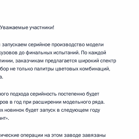
координации и оценке
ов исполнительной власти
Уважаемые участники!
ня запускаем серийное производство модели
 кузовов до финальных испытаний. По каждой
 линии, заказчикам предлагается широкий спектр
бор не только палитры цветовых комбинаций,
а.
ого подхода серийность постепенно будет
ров в год при расширении модельного ряда.
ть предыдущие материалы
х новинок будет запуск в следующем году
нт».
гические операции на этом заводе завязаны