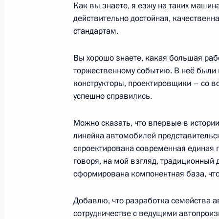
Как вы знаете, я езжу на таких машин
действительно достойная, качествен
Открытие предприятия по серийном
стандартам.
«Аурус»
31 мая 2021 года, 14:30
Вы хорошо знаете, какая большая ра
торжественному событию. В неё были
конструкторы, проектировщики – со вс
Анатолий Серышев принял участие 
успешно справились.
практическом семинаре
Можно сказать, что впервые в истории
20 мая 2021 года, 14:00
линейка автомобилей представительско
спроектирована современная единая п
говоря, на мой взгляд, традиционный 
Совещание по реализации отдельн
сформирована компонентная база, что
Федеральному Собранию
Добавлю, что разработка семейства а
19 мая 2021 года, 14:30
сотрудничестве с ведущими автопрои