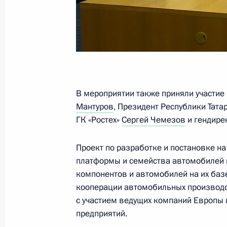
17 июня 2021 года, 17:05
Заседание комиссии Госсовета по
«Промышленность»
17 июня 2021 года, 17:00
В мероприятии также приняли участи
Мантуров
, Президент Республики Тата
ГК «Ростех»
Сергей Чемезов
и гендире
Уточнены полномочия органов госв
использования, популяризации и г
Проект по разработке и постановке н
объектов культурного наследия в а
платформы и семейства автомобилей н
вод и территориального моря Рос
компонентов и автомобилей на их ба
11 июня 2021 года, 16:00
кооперации автомобильных производс
с участием ведущих компаний Европы и
предприятий.