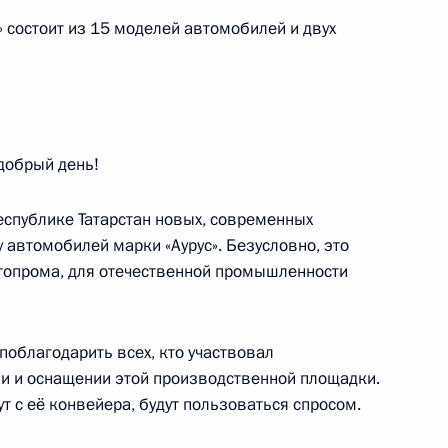
авовое положение имеющих
 состоит из 15 моделей автомобилей и двух
нных гражданами России
 Федерацию Республики Крым
 добрый день!
еализации Стратегии
итики до 2025 года
еспублике Татарстан новых, современных
 автомобилей марки «Аурус». Безусловно, это
топрома, для отечественной промышленности
развития Байкало-Амурской
 поблагодарить всех, кто участвовал
 территориях СФО и ДФО
ии и оснащении этой производственной площадки.
т с её конвейера, будут пользоваться спросом.