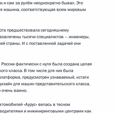
ах и сам за рулём неоднократно бывал. Это
ная машина, соответствующая всем мировым
у выпуску автомобилей
бота предшествовала сегодняшнему
 вовлечены тысячи специалистов – инженеры,
ей страны. И с поставленной задачей они
во всероссийском казачьем
 России фактически с нуля была создана целая
го класса. В том числе для них была
латформа, предусмотрен узнаваемый, кстати
дизайн для машин представительского класса,
ых положений Послания
 очень важно.
втомобилей «Аурус» велась в тесном
зводителями и инжиниринговыми центрами как