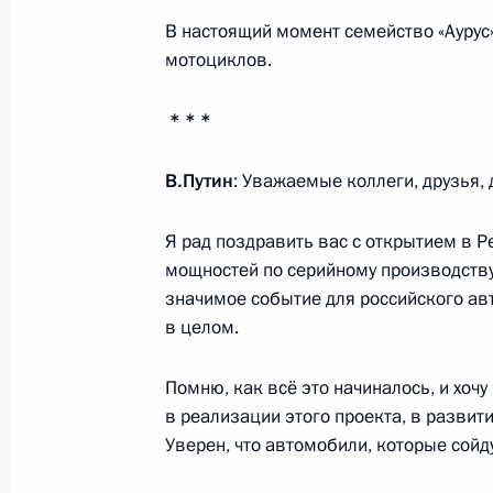
Подписан закон, регулирующий пр
В настоящий момент семейство «Аурус»
гражданство Украины лиц, призна
мотоциклов.
в связи с принятием в Российскую
11 июня 2021 года, 13:15
* * *
В.Путин
: Уважаемые коллеги, друзья,
Семинар-совещание по вопросам р
государственной национальной пол
Я рад поздравить вас с открытием в Р
мощностей по серийному производству
9 июня 2021 года, 18:00
значимое событие для российского ав
в целом.
Перечень поручений по вопросам 
Помню, как всё это начиналось, и хочу
и Транссибирской магистралей на
в реализации этого проекта, в развит
5 июня 2021 года, 16:30
Уверен, что автомобили, которые сойду