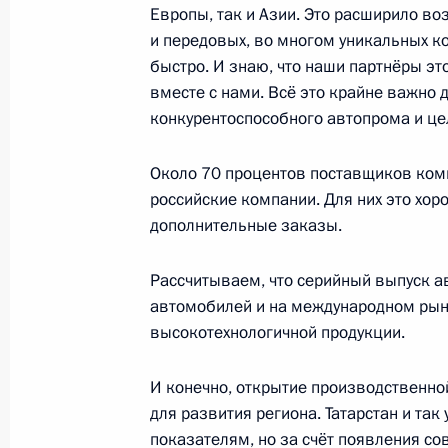
Европы, так и Азии. Это расширило в
и передовых, во многом уникальных к
Рабочая встреча с губернатором О
быстро. И знаю, что наши партнёры эт
Бурковым
вместе с нами. Всё это крайне важно 
12 мая 2021 года, 14:30
конкурентоспособного автопрома и це
Около 70 процентов поставщиков комп
российские компании. Для них это хор
Рабочая встреча с губернатором К
дополнительные заказы.
Александром Уссом
11 мая 2021 года, 13:30
Рассчитываем, что серийный выпуск ав
автомобилей и на международном рынк
высокотехнологичной продукции.
Президенту доложено о ситуации в
И конечно, открытие производственной
11 мая 2021 года, 12:00
для развития региона. Татарстан и так
показателям, но за счёт появления со