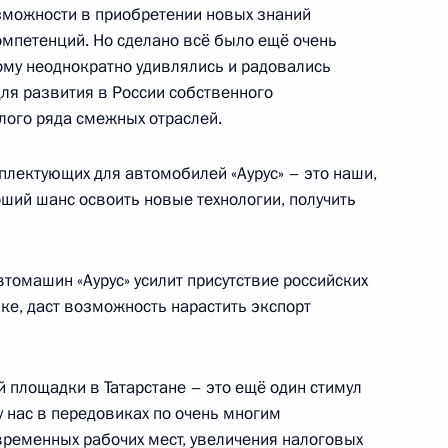
озможности в приобретении новых знаний
омпетенций. Но сделано всё было ещё очень
мской области Александром
ому неоднократно удивлялись и радовались
для развития в России собственного
лого ряда смежных отраслей.
лектующих для автомобилей «Аурус» – это наши,
оший шанс освоить новые технологии, получить
расноярского края
томашин «Аурус» усилит присутствие российских
е, даст возможность нарастить экспорт
 Казани
 площадки в Татарстане – это ещё один стимул
 у нас в передовиках по очень многим
временных рабочих мест, увеличения налоговых