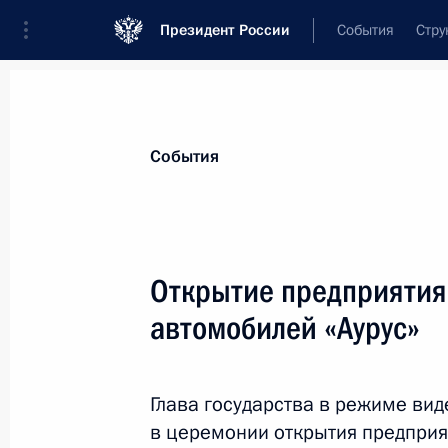
Президент России
События
Стру
Материалы по выбранной теме
События
Регионы,
4749 результатов
Открытие предприятия
Показа
автомобилей «Аурус»
Заседание комиссии по совершенс
взаимодействия с российским каза
Глава государства в режиме ви
казачества
в церемонии открытия предприя