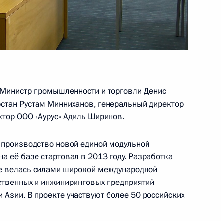
 направлению
е Министр промышленности и торговли
Денис
рстан
Рустам Минниханов
, генеральный директор
ктор ООО «Аурус» Адиль Ширинов.
ласти в области сохранения,
осударственной охраны
а производство новой единой модульной
кваториях внутренних морских
а её базе стартовал в 2013 году. Разработка
сийской Федерации
зе велась силами широкой международной
твенных и инжиниринговых предприятий
 Азии. В проекте участвуют более 50 российских