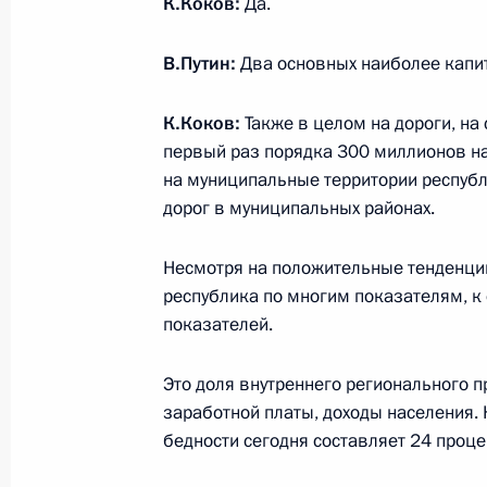
К.Коков:
Да.
Встреча с врио главы Челябинской
19 июля 2019 года, 21:45
В.Путин:
Два основных наиболее капи
К.Коков:
Также в целом на дороги, на 
первый раз порядка 300 миллионов н
Ввод в эксплуатацию новой аглоф
на муниципальные территории республ
металлургического комбината
дорог в муниципальных районах.
19 июля 2019 года, 20:30
Несмотря на положительные тенденци
республика по многим показателям, к 
показателей.
Владимир Путин прибыл в Магнито
19 июля 2019 года, 19:20
Это доля внутреннего регионального п
заработной платы, доходы населения.
бедности сегодня составляет 24 проце
Поездка в Иркутскую область