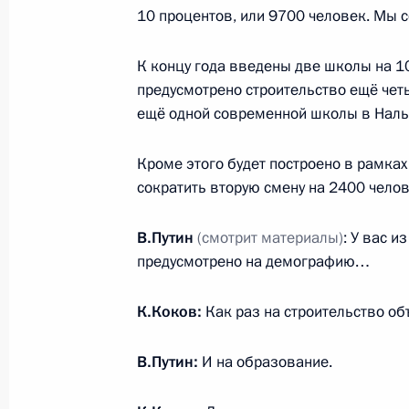
10 процентов, или 9700 человек. Мы 
К концу года введены две школы на 1
Встреча с пострадавшими от навод
предусмотрено строительство ещё чет
ещё одной современной школы в Наль
25 июля 2019 года, 11:45
Кроме этого будет построено в рамках
сократить вторую смену на 2400 челов
Встреча с врио главы Кабардино-
23 июля 2019 года, 13:50
В.Путин
(смотрит материалы)
: У вас и
предусмотрено на демографию…
К.Коков:
Как раз на строительство о
Поездка в Челябинскую область
19 июля 2019 года
В.Путин:
И на образование.