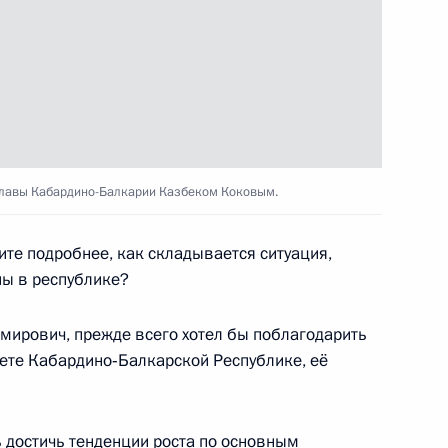
инской области Валерием
 совершенствование условий
главы Кабардино-Балкарии Казбеком Коковым.
вестиционной деятельности
вития
те подробнее, как складывается ситуация,
ны в республике?
ирович, прежде всего хотел бы поблагодарить
ете Кабардино‑Балкарской Республике, её
ального значения,
ельства о нотариате
родных территориях
ь достичь тенденции роста по основным