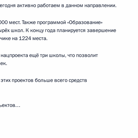
сегодня активно работаем в данном направлении.
000 мест. Также программой «Образование»
нения в Иркутской области
ырёх школ. К концу года планируется завершение
чике на 1224 места.
 нацпроекта ещё три школы, что позволит
ек.
Балкарии Казбеком Коковым
з этих проектов больше всего средств
бъектов…