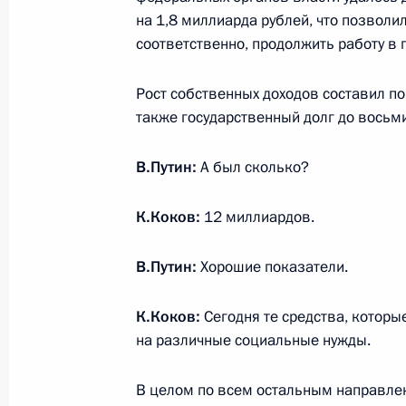
на 1,8 миллиарда рублей, что позволи
соответственно, продолжить работу в 
Подписан закон, освобождающий о
Рост собственных доходов составил по
по реализации услуг по обращению
также государственный долг до восьм
региональными операторами
26 июля 2019 года, 14:15
В.Путин:
А был сколько?
К.Коков:
12 миллиардов.
В Налоговый кодекс внесены изме
деятельности резидентов ТОР
В.Путин:
Хорошие показатели.
26 июля 2019 года, 14:10
К.Коков:
Сегодня те средства, котор
на различные социальные нужды.
В Бюджетный кодекс внесены измен
В целом по всем остальным направлен
совершенствования парламентског