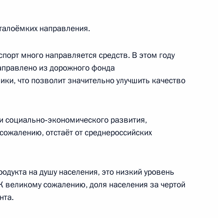
 области Алексеем Текслером
талоёмких направления.
спорт много направляется средств. В этом году
аправлено из дорожного фонда
абрики Магнитогорского
ики, что позволит значительно улучшить качество
и социально‑экономического развития,
сожалению, отстаёт от среднероссийских
горск
родукта на душу населения, это низкий уровень
 К великому сожалению, доля населения за чертой
нта.