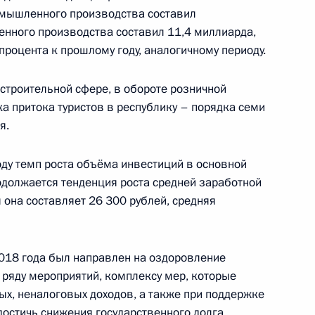
мышленного производства составил
енного производства составил 11,4 миллиарда,
 процента к прошлому году, аналогичному периоду.
пользовании атомной энергии
строительной сфере, в обороте розничной
а притока туристов в республику – порядка семи
я.
нтиях прав коренных
оду темп роста объёма инвестиций в основной
одолжается тенденция роста средней заработной
я она составляет 26 300 рублей, средняя
2018 года был направлен на оздоровление
деральной информационной
 ряду мероприятий, комплексу мер, которые
х, неналоговых доходов, а также при поддержке
достичь снижения государственного долга