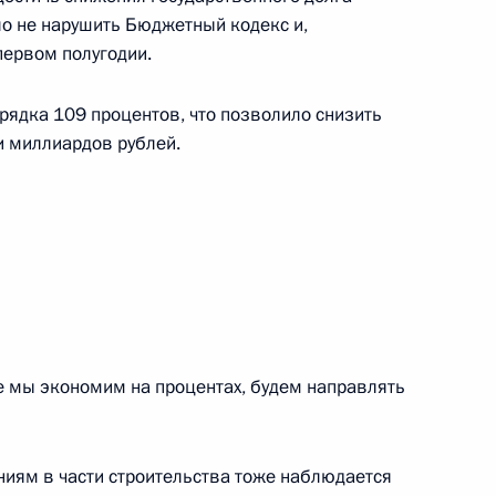
ло не нарушить Бюджетный кодекс и,
первом полугодии.
т НДС операции
рядка 109 процентов, что позволило снизить
 с ТКО, оказываемых
и миллиардов рублей.
нения, касающиеся
ые мы экономим на процентах, будем направлять
ения в части
иям в части строительства тоже наблюдается
о контроля