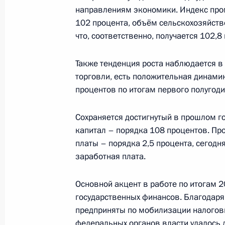
26 июля 2019 года, 17:50
направлениям экономики. Индекс про
102 процента, объём сельскохозяйств
что, соответственно, получается 102,8
Внесены изменения в закон об ис
Также тенденция роста наблюдается в 
26 июля 2019 года, 17:45
торговли, есть положительная динамик
процентов по итогам первого полугоди
Внесены изменения в закон о гара
Сохраняется достигнутый в прошлом г
малочисленных народов России
капитал – порядка 108 процентов. Пр
платы – порядка 2,5 процента, сегодн
26 июля 2019 года, 16:10
заработная плата.
Основной акцент в работе по итогам 
Внесены изменения в закон о фе
государственных финансов. Благодаря
адресной системе
предприняты по мобилизации налоговы
федеральных органов власти удалось 
26 июля 2019 года, 15:35