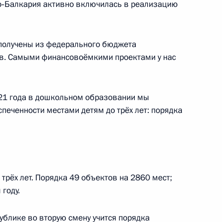
ино‑Балкария активно включилась в реализацию
 получены из федерального бюджета
в. Самыми финансовоёмкими проектами у нас
декса о зачислении
в пошлины за совершение
ыми лицами органов местного
021 года в дошкольном образовании мы
печенности местами детям до трёх лет: порядка
перимент по квотированию
атмосферу в крупных
трёх лет. Порядка 49 объектов на 2860 мест;
году.
 января 2020 года
ублике во вторую смену учится порядка