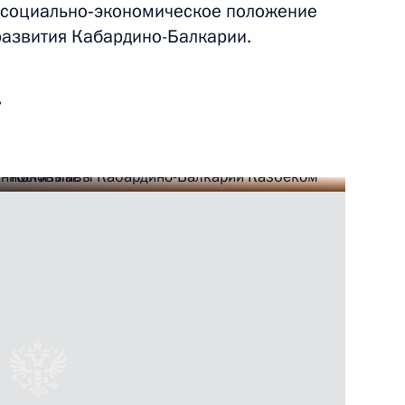
 социально‑экономическое положение
развития Кабардино-Балкарии.
й области Игорем Бабушкиным
ь
азать помощь в тушении
ту Хасиковым