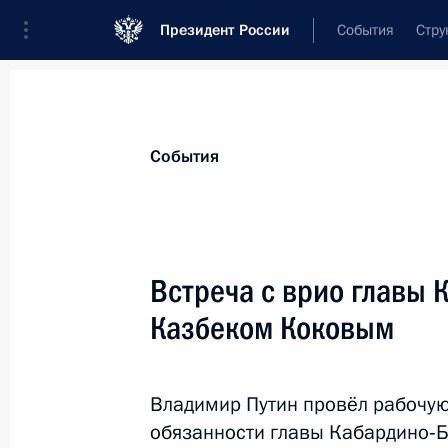
Президент России
События
Стру
Материалы по выбранной теме
События
Регионы,
4751 результат
Встреча с врио главы
Показа
Казбеком Коковым
Подписан закон, регулирующий экс
островов в российском секторе Ка
Владимир Путин провёл рабочу
обязанности главы Кабардино‑
2 августа 2019 года, 18:20