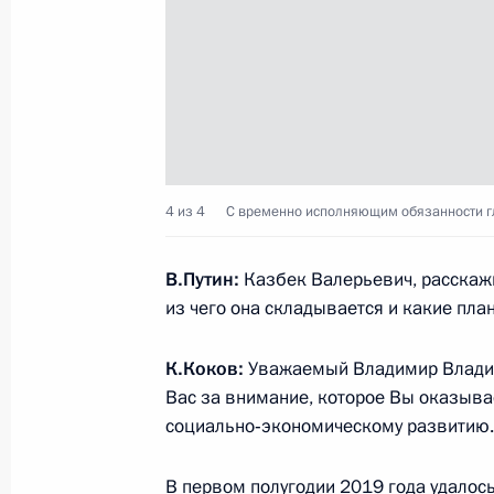
Встреча с врио губернатора Сахал
Лимаренко
30 июля 2019 года, 13:50
Подписан закон, направленный на
4 из 4
С временно исполняющим обязанности 
ведения предпринимательской и ин
на территориях опережающего раз
В.Путин:
Казбек Валерьевич, расскажи
из чего она складывается и какие пла
26 июля 2019 года, 17:55
К.Коков:
Уважаемый Владимир Владим
Вас за внимание, которое Вы оказыва
Дополнен перечень городов федер
социально‑экономическому развитию.
содержащийся в Основах законодат
и законе об особо охраняемых при
В первом полугодии 2019 года удалос