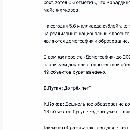
рост. Хотел бы отметить, что Кабард
майских указов.
26 июля 2019 года, 13:35
На сегодня 5,6 миллиарда рублей уже
на реализацию национальных проекто
Уточнено положение Бюджетного ко
являются демография и образование.
в бюджеты муниципальных районо
нотариальных действий должностн
В рамках проекта «Демография» до 2
самоуправления
планируем достичь стопроцентной обес
26 июля 2019 года, 13:25
49 объектов будет введено.
В.Путин:
До трёх лет?
Законодательно предусмотрен экс
выбросов загрязняющих веществ в 
К.Коков:
Дошкольное образование до 
19 объектов будут введены уже в этом 
промышленных центрах России с 1
по 31 декабря 2024 года
Также по образованию: сегодня в респ
26 июля 2019 года, 13:00