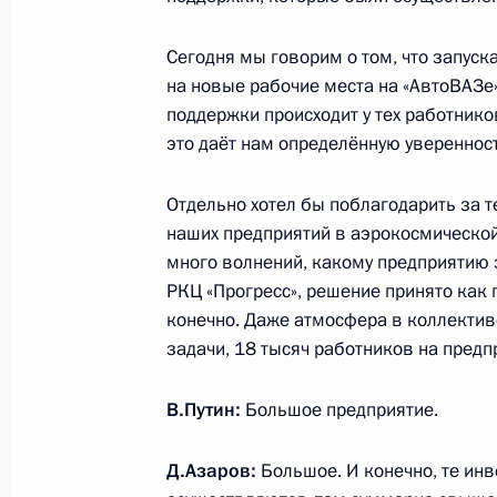
Сегодня мы говорим о том, что запуск
Встреча с представителями общест
на новые рабочие места на «АвтоВАЗе
поддержки происходит у тех работников
13 марта 2018 года, 17:30
это даёт нам определённую уверенность
Отдельно хотел бы поблагодарить за т
Владимир Путин прибыл в Дагестан
наших предприятий в аэрокосмической 
много волнений, какому предприятию эт
13 марта 2018 года, 14:50
РКЦ «Прогресс», решение принято как 
конечно. Даже атмосфера в коллекти
задачи, 18 тысяч работников на предп
Поездка в Самарскую область
7 марта 2018 года
В.Путин:
Большое предприятие.
Д.Азаров:
Большое. И конечно, те инв