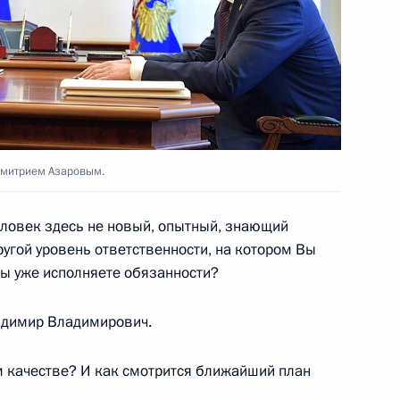
 в связи с пожаром
ль
Дмитрием Азаровым.
ловек здесь не новый, опытный, знающий
ругой уровень ответственности, на котором Вы
венности Севастополя
Вы уже исполняете обязанности?
ладимир Владимирович.
та Симферополь
 качестве? И как смотрится ближайший план