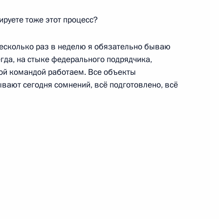
ируете тоже этот процесс?
есколько раз в неделю я обязательно бываю
егда, на стыке федерального подрядчика,
нзавод»
ной командой работаем. Все объекты
вают сегодня сомнений, всё подготовлено, всё
учений Президента
 Дальнего Востока
кую область