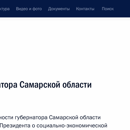
ктура
Видео и фото
Документы
Контакты
Поиск
Все темы
Подписаться на ленту
атора Самарской области
ть следующие материалы
раждан в Кемерове
ости губернатора Самарской области
Президента о социально-экономической