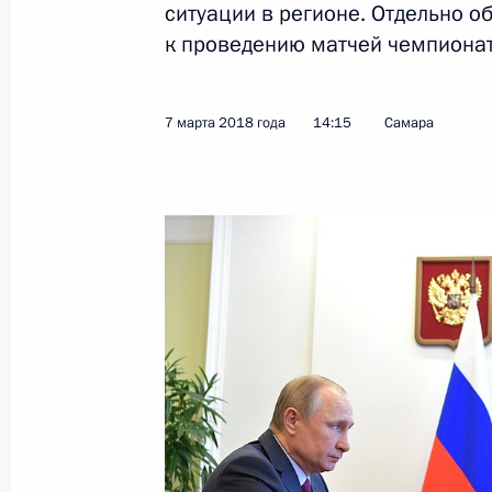
ситуации в регионе. Отдельно 
к проведению матчей чемпионат
Президент навестил в больнице по
в Кемерове
7 марта 2018 года
14:15
Самара
27 марта 2018 года, 08:00
Совещание о ликвидации последст
27 марта 2018 года, 07:15
Владимир Путин почтил память пог
27 марта 2018 года, 05:50