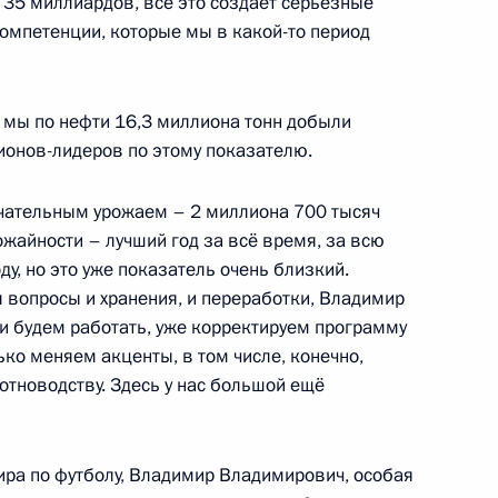
35 миллиардов, всё это создает серьёзные
 региональным властям
омпетенции, которые мы в какой-то период
еренцированных ставок
лога
: мы по нефти 16,3 миллиона тонн добыли
гионов-лидеров по этому показателю.
Росгвардию задачи
ечательным урожаем – 2 миллиона 700 тысяч
ших должностных лиц
ожайности – лучший год за всё время, за всю
у, но это уже показатель очень близкий.
 вопросы и хранения, и переработки, Владимир
 будем работать, уже корректируем программу
ько меняем акценты, в том числе, конечно,
тноводству. Здесь у нас большой ещё
нения
ира по футболу, Владимир Владимирович, особая