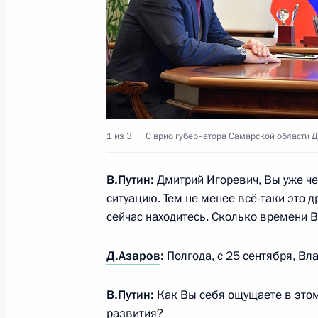
Владимир Путин дал ряд поручений
в Кемерове
25 марта 2018 года, 20:00
Владимир Путин посетил Севастопо
1 из 3
С врио губернатора Самарской области 
14 марта 2018 года, 19:10
В.Путин:
Дмитрий Игоревич, Вы уже че
ситуацию. Тем не менее всё-таки это д
Встреча с представителями общест
сейчас находитесь. Сколько времени 
14 марта 2018 года, 18:30
Д.Азаров
:
Полгода, с 25 сентября, В
Осмотр нового терминала аэропор
В.Путин:
Как Вы себя ощущаете в этом
развития?