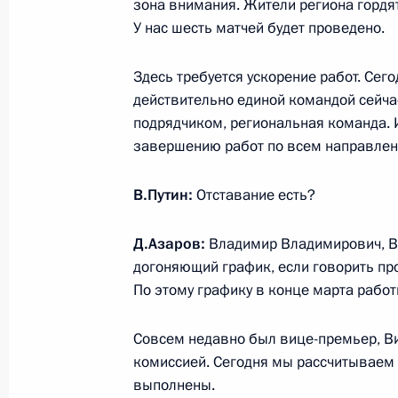
зона внимания. Жители региона гордят
У нас шесть матчей будет проведено.
Встреча с врио губернатора Самар
Азаровым
Здесь требуется ускорение работ. Сег
7 марта 2018 года, 14:15
действительно единой командой сейча
подрядчиком, региональная команда. И
завершению работ по всем направлен
Посещение Самарского булочно-ко
В.Путин:
Отставание есть?
7 марта 2018 года, 11:35
Д.Азаров:
Владимир Владимирович, Вы
догоняющий график, если говорить про
Владимир Путин прибыл в Самару
По этому графику в конце марта раб
6 марта 2018 года, 20:30
Совсем недавно был вице-премьер, Ви
комиссией. Сегодня мы рассчитываем н
выполнены.