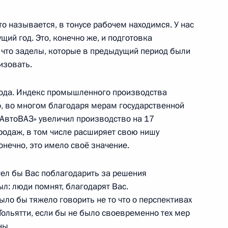
 называется, в тонусе рабочем находимся. У нас
щий год. Это, конечно же, и подготовка
о моста
, что заделы, которые в предыдущий период были
изовать.
года. Индекс промышленного производства
но, во многом благодаря мерам государственной
естана Владимиром
«АвтоВАЗ» увеличил производство на 17
родаж, в том числе расширяет свою нишу
онечно, это имело своё значение.
ел бы Вас поблагодарить за решения
ыл: люди помнят, благодарят Вас.
-экономического развития
ыло бы тяжело говорить не то что о перспективах
Тольятти, если бы не было своевременно тех мер
ны.