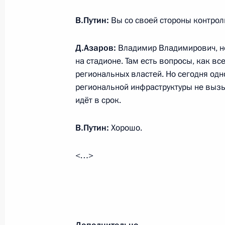
Поездка в Свердловскую область
6 марта 2018 года
В.Путин:
Вы со своей стороны контрол
Д.Азаров:
Владимир Владимирович, н
на стадионе. Там есть вопросы, как вс
Посещение корпорации «Уралваго
региональных властей. Но сегодня од
6 марта 2018 года, 14:45
региональной инфраструктуры не вызы
идёт в срок.
Совещание о ходе исполнения пор
В.Путин:
Хорошо.
о комплексном развитии регионов
<…>
6 марта 2018 года, 14:00
Герман Клименко посетил Саратовс
5 марта 2018 года, 17:00