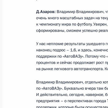
14 марта 2018 года, 17:50
Д.Азаров:
Владимир Владимирович, что
очень много масштабных задач на теку
Осмотр готового участка Крымског
к чемпионату мира по футболу. Уверен
сформированы, сможем успешно реал
14 марта 2018 года, 15:50
У нас неплохие результаты ушедшего 
наконец подрос – 1,6, и здесь, конеч
Рабочая встреча с врио главы Даг
поддержки по «АвтоВАЗу». Потому что 
Васильевым
процентов и сейчас продолжает рост п
13 марта 2018 года, 18:30
на рынке легкового автотранспорта. К
Владимир Владимирович, отдельно хот
по «АвтоВАЗу». Буквально вчера там б
Совещание по вопросам социально
И действительно, сегодня, наверное, б
Дагестана
предприятия – о перспективах города 
13 марта 2018 года, 18:00
поддержки, которые были осуществле