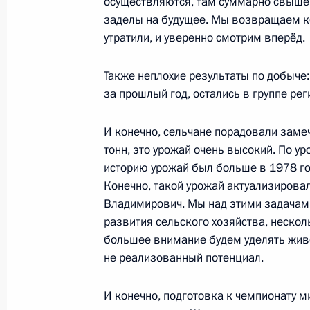
осуществляются, там суммарно свыше 
Подписан закон, предоставляющий
заделы на будущее. Мы возвращаем к
полномочия по установлению дифф
утратили, и уверенно смотрим вперёд.
единого сельскохозяйственного на
7 марта 2018 года, 17:35
Также неплохие результаты по добыче
за прошлый год, остались в группе ре
Подписан закон, возлагающий на 
И конечно, сельчане порадовали зам
по обеспечению безопасности выс
тонн, это урожай очень высокий. По ур
субъектов Федерации
историю урожай был больше в 1978 год
Конечно, такой урожай актуализировал
7 марта 2018 года, 16:50
Владимирович. Мы над этими задачами
развития сельского хозяйства, нескол
большее внимание будем уделять живо
В Бюджетный кодекс внесены изме
не реализованный потенциал.
7 марта 2018 года, 16:20
И конечно, подготовка к чемпионату м