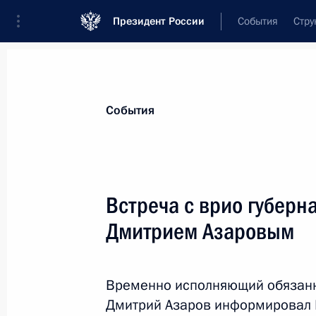
Президент России
События
Стру
Материалы по выбранной теме
События
Регионы,
4751 результат
Встреча с врио губерн
Показа
Дмитрием Азаровым
Встреча с инициативной группой г
Временно исполняющий обязанн
27 марта 2018 года, 08:20
Дмитрий Азаров информировал 