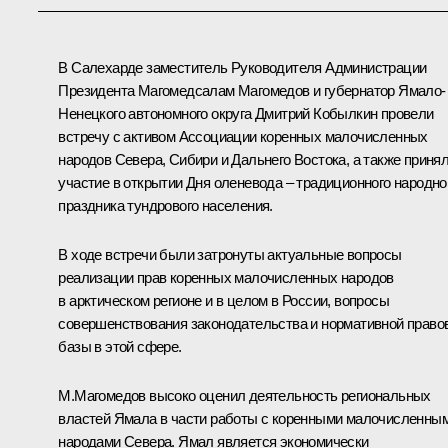
В Салехарде заместитель Руководителя Администрации
Президента Магомедсалам Магомедов и губернатор Ямало-
Ненецкого автономного округа Дмитрий Кобылкин провели
встречу с активом Ассоциации коренных малочисленных
народов Севера, Сибири и Дальнего Востока, а также приня
участие в открытии Дня оленевода – традиционного народно
праздника тундрового населения.
В ходе встречи были затронуты актуальные вопросы
реализации прав коренных малочисленных народов
в арктическом регионе и в целом в России, вопросы
совершенствования законодательства и нормативной право
базы в этой сфере.
М.Магомедов высоко оценил деятельность региональных
властей Ямала в части работы с коренными малочисленны
народами Севера. Ямал является экономически