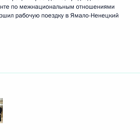
енте по межнациональным отношениями
шил рабочую поездку в Ямало-Ненецкий
азвития транспорта
ного закона о внесении
ании игорной деятельности
 по обеспечению соцгарантий
рыму и Севастополе