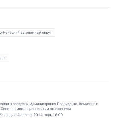
 совете при полномочном
альном округе
о-Ненецкий автономный округ
оны
щественной палате
ссия по вопросам социально-
ован в разделах:
Администрация Президента
,
Комиссии и
ки Крым и Севастополя
,
Совет по межнациональным отношениям
бликации:
4 апреля 2014 года, 16:00