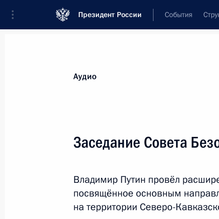
Президент России
События
Стру
Видеозаписи
Фотографии
Аудиозапи
Все материалы
Выступления
Совещан
Аудио
Показа
Заседание Совета Без
Выступление на заседании
Владимир Путин провёл расшире
Совета коллективной
посвящённое основным направл
безопасности ОДКБ в узком
на территории Северо-Кавказск
составе