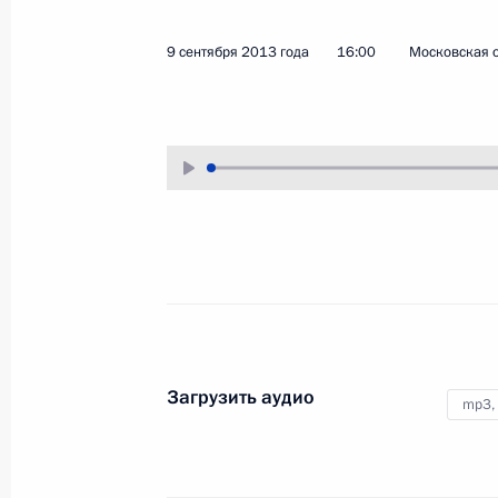
23 сентября 2013 года
Аудио, 4 мин.
9 сентября 2013 года
16:00
Московская о
Совещание о ходе сбора
Загрузить аудио
mp3,
урожая