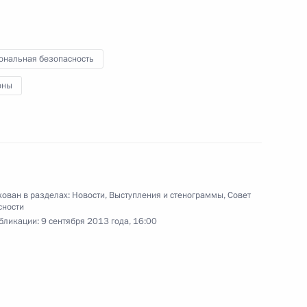
11 сентября 2013 года
Аудио, 5 мин.
ональная безопасность
оны
ован в разделах:
Новости
,
Выступления и стенограммы
,
Совет
сности
бликации:
9 сентября 2013 года, 16:00
Пресс-конференция
Владимира Путина по итогам
саммита «Группы двадцати»