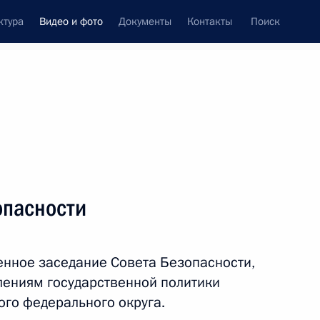
ктура
Видео и фото
Документы
Контакты
Поиск
си
ия, встречи
Встречи со СМИ
сентябрь, 2013
ть следующие материалы
опасности
Заседание международного
нное заседание Совета Безопасности,
дискуссионного клуба
ениям государственной политики
«Валдай»
ого федерального округа.