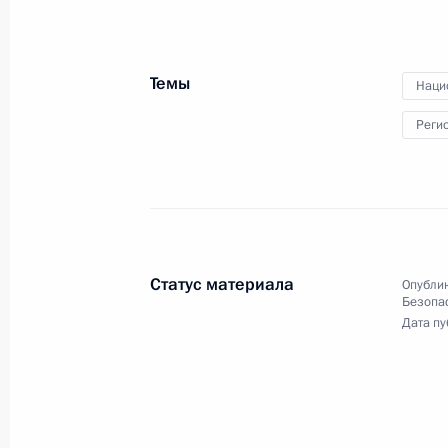
17 сентября 2013 года
Аудио, 8 мин.
Темы
Наци
Реги
Статус материала
Опублик
Безопа
Дата пу
Заседание Совета
Безопасности