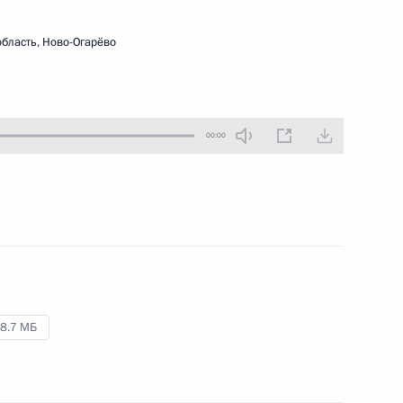
19 сентября 2013 года
Аудио, 25 мин.
бласть, Ново-Огарёво
00:00
Совещание о бюджетных
8.7 МБ
проектировках на 2014–
2016 годы